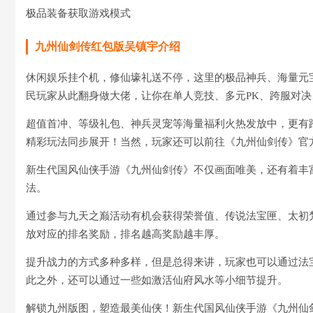
极品装备获取游戏模式
九州仙剑传红包版吴镇宇介绍
休闲娱乐挂个机，修仙壕礼送不停，这里的极品神兵、海量元宝
民玩家从此翻身做大佬，让你在单人竞技、多元PK、跨服对决
超值首冲、等级礼包、神兵灵宠等海量福利火热发放中，更有
精彩玩法同步展开！当然，玩家还可以前往《九州仙剑传》官
新生代国风仙侠手游《九州仙剑传》不仅画面唯美，还有着丰
法。
通过参与九天之巅活动有机会获得荣誉值、传说法宝匣、太初
放对应的排名奖励，排名越高奖励越丰厚。
提升战力的方式多种多样，但是总得来讲，玩家也可以通过法
此之外，还可以通过一些如激活仙府风水等小细节提升。
解锁九州版图，塑造最美仙侠！新生代国风仙侠手游《九州仙