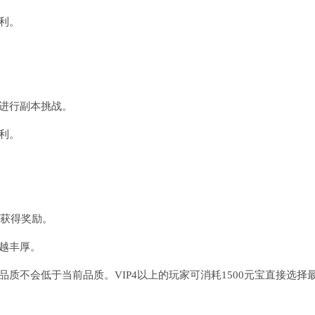
利。
，进行副本挑战。
利。
点可获得奖励。
越丰厚。
质不会低于当前品质。VIP4以上的玩家可消耗1500元宝直接选择