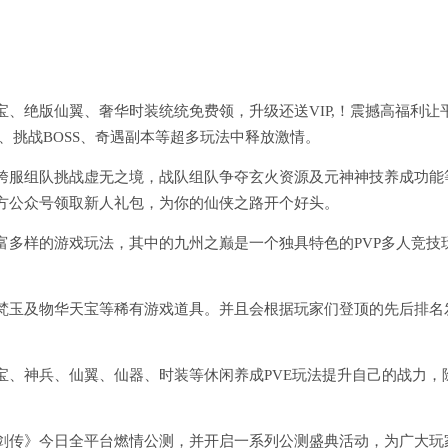
、绝版仙翼、奢华时装统统免费领，升级还送VIP,！震撼高福利让
、挑战BOSS、奇遇副本等超多玩法中释放激情。
跨服组队挑战虚无之境，战队组队争夺玄火资源及元神神技养成功能
方公众号领取新人礼包，为你的仙侠之路开个好头。
富多样的游戏玩法，其中的九州之巅是一个独具特色的PVP多人竞技
梵玉及物华天宝等稀有游戏道具。并且会根据玩家们登顶的先后排名
宝、神兵、仙翼、仙器、时装等休闲养成PVE玩法提升自己的战力，
剑传》今日全平台燃情公测，并开启一系列公测盛典活动，为广大玩