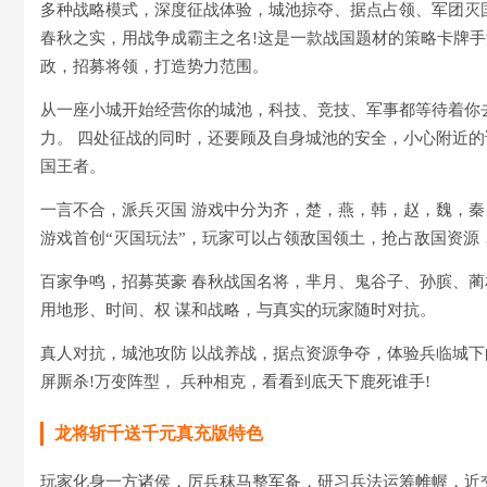
多种战略模式，深度征战体验，城池掠夺、据点占领、军团灭
春秋之实，用战争成霸主之名!这是一款战国题材的策略卡牌
政，招募将领，打造势力范围。
从一座小城开始经营你的城池，科技、竞技、军事都等待着你
力。 四处征战的同时，还要顾及自身城池的安全，小心附近的
国王者。
一言不合，派兵灭国 游戏中分为齐，楚，燕，韩，赵，魏，秦
游戏首创“灭国玩法”，玩家可以占领敌国领土，抢占敌国资源
百家争鸣，招募英豪 春秋战国名将，芈月、鬼谷子、孙膑、
用地形、时间、权 谋和战略，与真实的玩家随时对抗。
真人对抗，城池攻防 以战养战，据点资源争夺，体验兵临城下
屏厮杀!万变阵型， 兵种相克，看看到底天下鹿死谁手!
龙将斩千送千元真充版特色
玩家化身一方诸侯，厉兵秣马整军备，研习兵法运筹帷幄，近