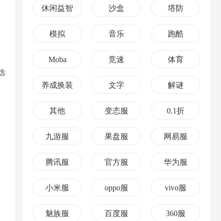
休闲益智
沙盒
塔防
模拟
音乐
跑酷
Moba
竞速
体育
选
养成换装
文字
解谜
其他
变态服
0.1折
九游服
果盘服
网易服
腾讯服
官方服
华为服
小米服
oppo服
vivo服
魅族服
百度服
360服