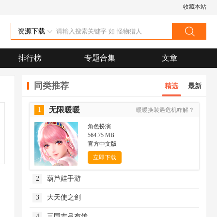
收藏本站
资源下载
排行榜
专题合集
文章
同类推荐
精选
最新
无限暖暖
1
暖暖换装遇危机咋解？
角色扮演
564.75 MB
官方中文版
立即下载
2
葫芦娃手游
3
大天使之剑
4
三国志吕布传