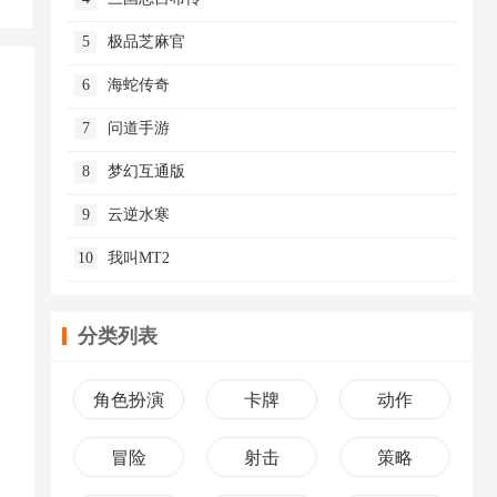
5
极品芝麻官
6
海蛇传奇
7
问道手游
8
梦幻互通版
9
云逆水寒
10
我叫MT2
分类列表
角色扮演
卡牌
动作
冒险
射击
策略