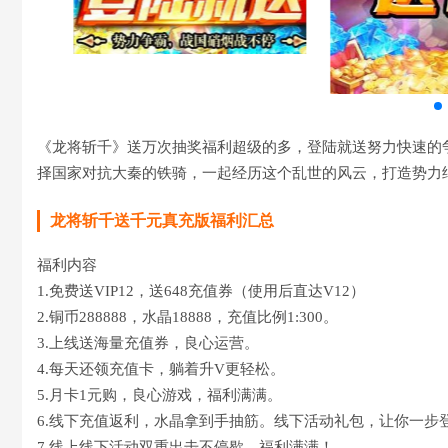
《龙将斩千》送万次抽奖福利超级的多，登陆就送努力快速的
择国家对抗大秦的铁骑，一起经历这个乱世的风云，打造势力
龙将斩千送千元真充版福利汇总
福利内容
1.免费送VIP12，送648充值券（使用后直达V12）
2.铜币288888，水晶18888，充值比例1:300。
3.上线送海量充值券，良心运营。
4.每天还领充值卡，躺着升V更轻松。
5.月卡1元购，良心游戏，福利满满。
6.线下充值返利，水晶拿到手抽筋。线下活动礼包，让你一步
7.线上线下活动双重出击不停歇，福利满满！