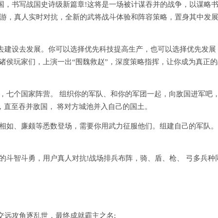
国，书写战国史诗级新篇章!这将是一场被计谋吞并的战争，以谋略
手游，真人实时对抗，全新的武将战斗体验和阵容策略，置身其中发
去建设去发展。你可以选择优先科技提高生产，也可以选择优先发展
诸侯玩家们，上演一出“围魏救赵”，深度策略指挥，让你成为真正的
，七个国家阵营。 组织你的军队、和你的军团一起，向敌国进军吧
，直至吞并敌国， 将对方城池并入自己的国土。
蔺相如、廉颇等悉数登场，需要你用武力征服他们。组建自己的军队
的斗智斗勇，用户真人对抗!战场排兵布阵，骑、盾、枪、 弓多兵种
交远攻角逐乱世，最终成就霸主之名;