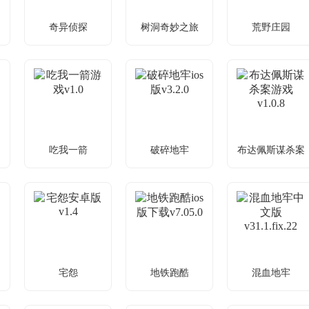
冒
奇异侦探
树洞奇妙之旅
荒野庄园
冒
奇异侦探游戏
树洞奇妙之旅游
荒野庄园游戏
v0.2
v1.0
戏v1.5
灵异委托谁能
冒险闯关，解
小镇动物失
解开谜团
锁强大装备
踪，解谜救援
吃我一箭
破碎地牢
布达佩斯谋杀案
戏
吃我一箭游戏
破碎地牢ios版
布达佩斯谋杀案
v1.0
v3.2.0
游戏v1.0.8
公主被掳如何
地牢探险，破
布达佩斯寻凶
救？射箭闯关
局寻道具
解谜题
宅怨
地铁跑酷
混血地牢
戏
宅怨安卓版v1.4
地铁跑酷ios版下
混血地牢中文版
v31.1.fix.22
载v7.05.0
老宅探险，揭