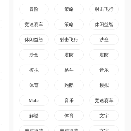
冒险
策略
射击飞行
竞速赛车
策略
休闲益智
休闲益智
射击飞行
沙盒
沙盒
塔防
塔防
模拟
格斗
音乐
体育
跑酷
模拟
Moba
音乐
竞速赛车
解谜
体育
文字
养成换装
养成换装
文字