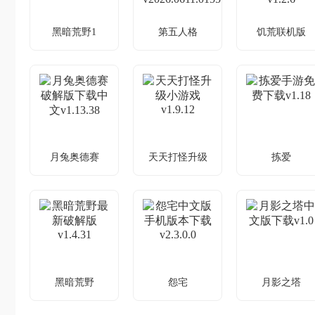
黑暗荒野1
第五人格
饥荒联机版
黑暗荒野1破解
第五人格oppo渠
饥荒联机版下
版中文v1.4.31
道服下载
手机版中文版
v2026.0611.0155
新v1.2.6
荒野探险，应
账号登录冲突
饥荒联机，多
对生存挑战
咋解决？
人生存冒险
月兔奥德赛
天天打怪升级
拣爱
月兔奥德赛破解
天天打怪升级小
拣爱手游免费
版下载中文
游戏v1.9.12
载v1.18
v1.13.38
打怪升级，轻
恋爱解谜，感
兔子冒险，解
松无负担
受爱与方法
锁谜题通关
黑暗荒野
怨宅
月影之塔
黑暗荒野最新破
怨宅中文版手机
月影之塔中文
解版v1.4.31
版本下载
下载v1.0