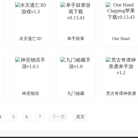
地牢冒险，解
躲避追捕，畅
开怨宅秘密
锁尼德罗护符
玩跑酷游戏
牢
水灾逃亡3D
单手鼓掌
One Hand
One Hand
牢
水灾逃亡3D游戏
单手鼓掌游戏下
Clapping
Clapping苹果下
v1.3
载v0.13.43
载v0.13.43
水灾逃亡，躲
声控游戏如何
声控解谜，用
避机关拿奖励
解谜？靠声音
声音冒险
神灵物语
九门秘藏
荒古奇谭神兽袭
神灵物语手游
九门秘藏手游
荒古奇谭神兽袭
来
v1.0.1
v1.0
来手游v1.2
魔幻题材，畅
盗墓解谜，体
神兽相伴斩妖
4
5
6
7
下一页
尾页
享战斗乐趣
验倒斗探险
除魔