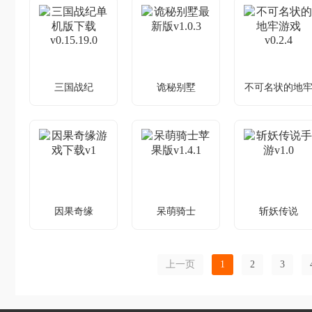
贞子恐怖冒险
左右脑冒险，
选角色探坏结
解谜题
闯百关赢奖
局解谜
三国战纪
诡秘别墅
不可名状的地
三国战纪单机版
诡秘别墅最新版
不可名状的地
v1.0.3
下载v0.15.19.0
游戏v0.2.4
别墅解谜，拨
三国争霸，道
跑团卡活现，
开迷雾真相
具玩法解闷
地牢破危机
因果奇缘
呆萌骑士
斩妖传说
因果奇缘游戏下
呆萌骑士苹果版
斩妖传说手游
v1.4.1
v1.0
载v1
骑士冒险遇难
斩妖冒险，畅
小虫子救爱人
上一页
1
2
3
题咋解？
享修炼对决
的冒险