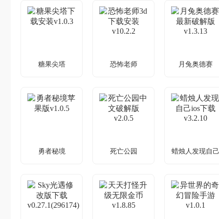
v2.3.0.0
荒野生存，应
魔法冒险，寻
鬼宅解谜，探
对重重危机
记忆真相
寻真相之路
糖果尖塔
恐怖老师
月兔奥德赛
糖果尖塔下载安
恐怖老师3d下载
月兔奥德赛最
装v1.0.3
安装v10.2.2
破解版v1.3.13
糖果冒险，巧
逃脱恐怖老师
兔子冒险，建
解攀登难题
追击玩法
设田园家园
勇者秘境
死亡公园
蜡烛人发现自
勇者秘境苹果版
死亡公园中文破
蜡烛人发现自
v1.0.5
解版v2.0.5
ios下载v3.2.10
兽潮中激战，
公园探险遇离
蜡烛人如何照
轻松来闯关
奇事件
亮黑暗？