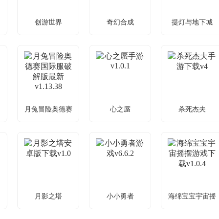
创游世界
奇幻合成
提灯与地下城
载
创游世界抖音版
奇幻合成内购破
提灯与地下城最
v1.78.0
最
解版v1.4.65
新版下载v3.0.9
像素闯关，躲
奇幻冒险，合
地下冒险，携
避陷阱通关
成奇妙生物
宠解谜团
月兔冒险奥德赛
心之蜃
杀死杰夫
下
月兔冒险奥德赛
心之蜃手游
杀死杰夫手游下
v1.0.1
国际服破解版最
载v4
新v1.13.38
梦境创伤如何
杀杰夫，躲避
兔子田园冒险
寻自我救赎
追捕求生
解谜题
月影之塔
小小勇者
海绵宝宝宇宙摇
版
月影之塔安卓版
小小勇者游戏
海绵宝宝宇宙摇
摆
v6.6.2
下载v1.0
摆游戏下载