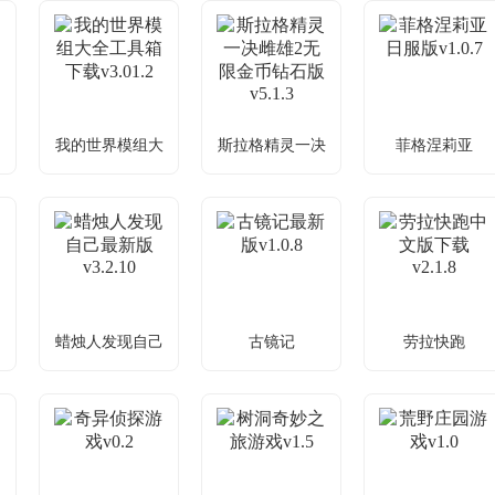
v1.0.4
勇者探险，战
男孩寻记忆，
海绵宝宝奇幻
多样元素
携手破谜题
冒险闯关
我的世界模组大
斯拉格精灵一决
菲格涅莉亚
新
我的世界模组大
斯拉格精灵一决
菲格涅莉亚日服
全
雌雄2
全工具箱下载
雌雄2无限金币
版v1.0.7
v3.01.2
钻石版v5.1.3
人偶馆恐怖逃
模组丰富玩法
精灵冒险，勇
脱解谜
无限制
战BOSS通关
己
蜡烛人发现自己
古镜记
劳拉快跑
己
蜡烛人发现自己
古镜记最新版
劳拉快跑中文版
v1.0.8
最新版v3.2.10
下载v2.1.8
古镜记：破谜
蜡烛燃10秒如
古墓解谜，寻
抉人性真相
何抉择？
正确道路