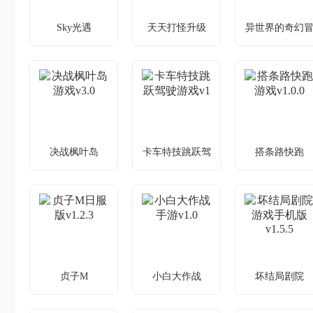
Sky光遇
天天打怪升级
异世界的奇幻
Sky光遇修改版
天天打怪升级无
异世界的奇幻
险
下载
限金币v1.8.85
险手游v1.0.1
v0.27.1(296174)
打怪升级缺金
村庄陷巨人世
飞行冒险遇操
币？破解来帮
界咋生存
作难题？巧设
您
触屏重力感应
破题
决战枫叶岛
卡车特技跳跃驾
搭条路快跑
决战枫叶岛游戏
卡车特技跳跃驾
搭条路快跑游
驶
v3.0
v1.0.0
驶游戏v1
枫叶岛冒险，
搭桥闯关，巧
卡车冒险，挑
战怪物通关
用道具通关
战高难度驾驶
贞子M
小白大作战
坏结局剧院
贞子M日服版
小白大作战手游
坏结局剧院游
v1.2.3
v1.0
手机版v1.5.5