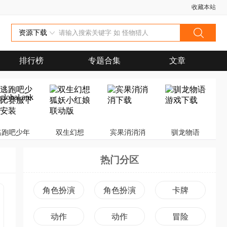
收藏本站
资源下载
排行榜
专题合集
文章
obal
逃跑吧少年
双生幻想
宾果消消消
驯龙物语
热门分区
角色扮演
角色扮演
卡牌
动作
动作
冒险