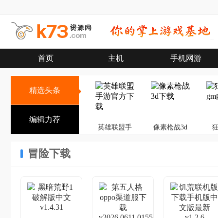
首页
主机
手机网游
精选头条
编辑力荐
英雄联盟手
像素枪战3d
游
冒险下载