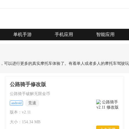
单机手游
手机应用
智能应用
了，可以进行更多的真实摩托车体验了。有着单人或者多人的摩托车驾驶
公路骑手修改版
公路骑手破解无限金币
竞速
android
版本：v2.11
大小：154.34 MB