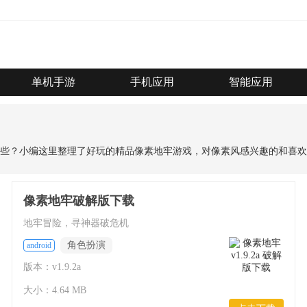
单机手游
手机应用
智能应用
些？小编这里整理了好玩的精品像素地牢游戏，对像素风感兴趣的和喜欢
像素地牢破解版下载
地牢冒险，寻神器破危机
角色扮演
android
版本：v1.9.2a
大小：4.64 MB