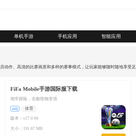
单机手游
手机应用
智能应用
员动作、高清的比赛画质和多样的赛事模式，让玩家能够随时随地享受足
FiFa Mobile手游国际服下载
地牢探险，击败怪物变强
体育
addj
版本：v27.0.04
大小：191.87 MB