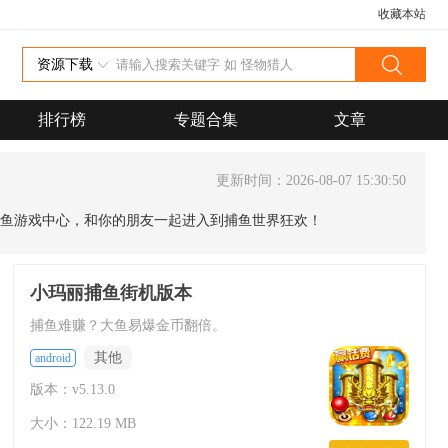
收藏本站
资源下载
排行榜
专题合集
文章
更新时间：2026-08-07 15:30:50
鱼游戏中心，和你的朋友一起进入到捕鱼世界狂欢！
小玛丽捕鱼街机版本
捕鱼难赚？大鱼易爆金币翻倍。
其他
android
版本：v5.13.0
大小：122.19 MB