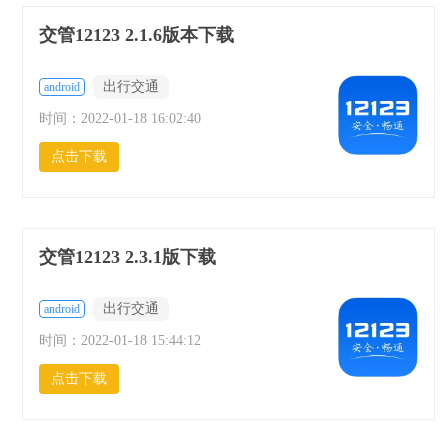
交管12123 2.1.6版本下载
出行交通
android
时间：
2022-01-18 16:02:40
点击下载
交管12123 2.3.1版下载
出行交通
android
时间：
2022-01-18 15:44:12
点击下载