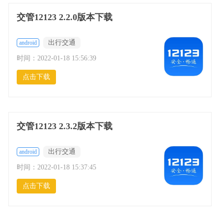
交管12123 2.2.0版本下载
出行交通
android
时间：
2022-01-18 15:56:39
点击下载
交管12123 2.3.2版本下载
出行交通
android
时间：
2022-01-18 15:37:45
点击下载