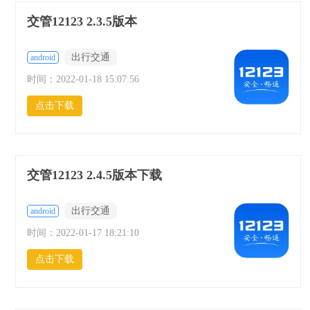
交管12123 2.3.5版本
出行交通
android
时间：
2022-01-18 15:07:56
点击下载
交管12123 2.4.5版本下载
出行交通
android
时间：
2022-01-17 18:21:10
点击下载