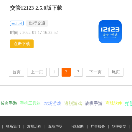
交管12123 2.5.0版下载
出行交通
android
时间：
2022-01-17 16:22:52
点击下载
首页
上一页
1
2
3
下一页
尾页
率传奇手游
手机工具箱
农场游戏
逃脱游戏
战棋手游
商城软件
拍
|
联系我们
|
发展历程
|
版权声明
|
下载帮助
|
广告服务
|
软件提交
|