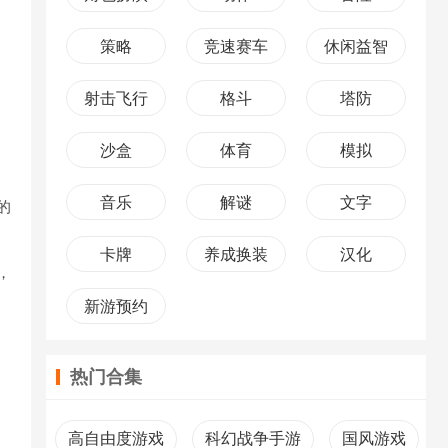
策略
竞速赛车
休闲益智
射击飞行
格斗
塔防
沙盒
体育
模拟
音乐
解谜
文字
的
卡牌
养成换装
汉化
，
新游预约
热门合集
高自由度游戏
科幻战争手游
国风游戏