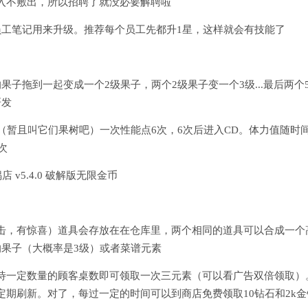
入不敷出，所以招聘了就没必要解聘啦
员工笔记用来升级。推荐每个员工先都升1星，这样就会有技能了
子拖到一起变成一个2级果子，两个2级果子变一个3级...最后两个
研发
（暂且叫它们果树吧）一次性能点6次，6次后进入CD。体力值随时
次
击，有惊喜）道具会存放在在仓库里，两个相同的道具可以合成一个
的果子（大概率是3级）或者菜谱元素
待一定数量的顾客桌数即可领取一次三元素（可以看广告双倍领取）
期刷新。对了，每过一定的时间可以到商店免费领取10钻石和2k金