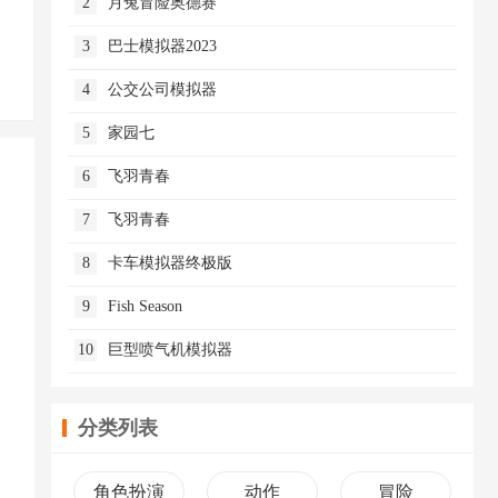
2
月兔冒险奥德赛
3
巴士模拟器2023
4
公交公司模拟器
5
家园七
6
飞羽青春
7
飞羽青春
8
卡车模拟器终极版
9
Fish Season
10
巨型喷气机模拟器
分类列表
角色扮演
动作
冒险