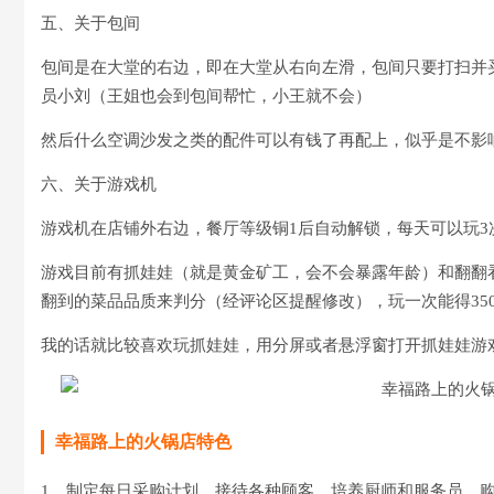
五、关于包间
包间是在大堂的右边，即在大堂从右向左滑，包间只要打扫并
员小刘（王姐也会到包间帮忙，小王就不会）
然后什么空调沙发之类的配件可以有钱了再配上，似乎是不影
六、关于游戏机
游戏机在店铺外右边，餐厅等级铜1后自动解锁，每天可以玩3
游戏目前有抓娃娃（就是黄金矿工，会不会暴露年龄）和翻翻
翻到的菜品品质来判分（经评论区提醒修改），玩一次能得35
我的话就比较喜欢玩抓娃娃，用分屏或者悬浮窗打开抓娃娃游
幸福路上的火锅店特色
1、制定每日采购计划、接待各种顾客、培养厨师和服务员、