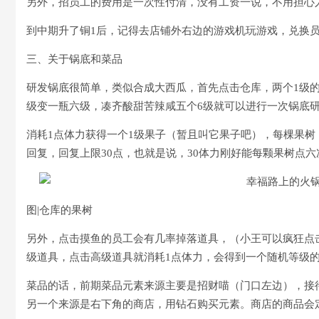
另外，招员工的费用是一次性付清，没有工资一说，不用担心
到中期升了铜1后，记得去店铺外右边的游戏机玩游戏，兑换
三、关于锅底和菜品
研发锅底很简单，类似合成大西瓜，首先点击仓库，两个1级的果
级变一瓶六级，凑齐酸甜苦辣咸五个6级就可以进行一次锅底
消耗1点体力获得一个1级果子（暂且叫它果子吧），每棵果树
回复，回复上限30点，也就是说，30体力刚好能每颗果树点六
图|仓库的果树
另外，点击摸鱼的员工会有几率掉落道具，（小王可以疯狂点
级道具，点击高级道具就消耗1点体力，会得到一个随机等级
菜品的话，前期菜品元素来源主要是招财喵（门口左边），接
另一个来源是右下角的商店，用钻石购买元素。商店的商品会定