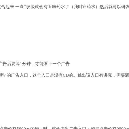
同就合起来 一直到6级就会有五味药水了（我叫它药水）然后就可以研
次广告后要等1分钟，才能看下一个广告
吗”的广告入口，这个入口是没有CD的。跳出该入口有讲究，需要
么点击价格5000元的物品时，就会弹出广告入口；如果点击价格9000