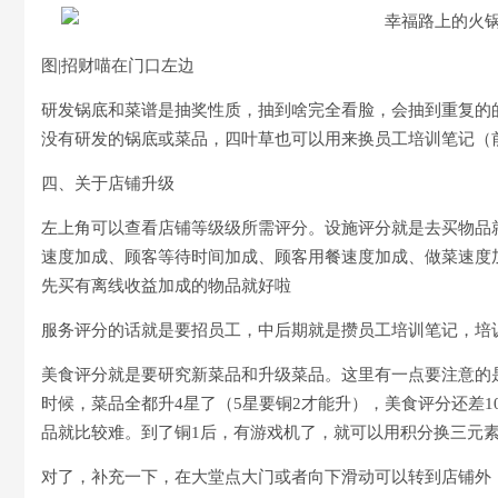
图|招财喵在门口左边
研发锅底和菜谱是抽奖性质，抽到啥完全看脸，会抽到重复的的
没有研发的锅底或菜品，四叶草也可以用来换员工培训笔记（
四、关于店铺升级
左上角可以查看店铺等级级所需评分。设施评分就是去买物品
速度加成、顾客等待时间加成、顾客用餐速度加成、做菜速度
先买有离线收益加成的物品就好啦
服务评分的话就是要招员工，中后期就是攒员工培训笔记，培
美食评分就是要研究新菜品和升级菜品。这里有一点要注意的
时候，菜品全都升4星了（5星要铜2才能升），美食评分还差
品就比较难。到了铜1后，有游戏机了，就可以用积分换三元
对了，补充一下，在大堂点大门或者向下滑动可以转到店铺外