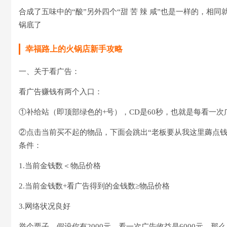
合成了五味中的“酸”另外四个“甜 苦 辣 咸”也是一样的，相
锅底了
幸福路上的火锅店新手攻略
一、关于看广告：
看广告赚钱有两个入口：
①补给站（即顶部绿色的+号），CD是60秒，也就是每看一
②点击当前买不起的物品，下面会跳出“老板要从我这里薅点钱
条件：
1.当前金钱数＜物品价格
2.当前金钱数+看广告得到的金钱数≥物品价格
3.网络状况良好
举个栗子，假设你有2000元，看一次广告收益是6000元，那