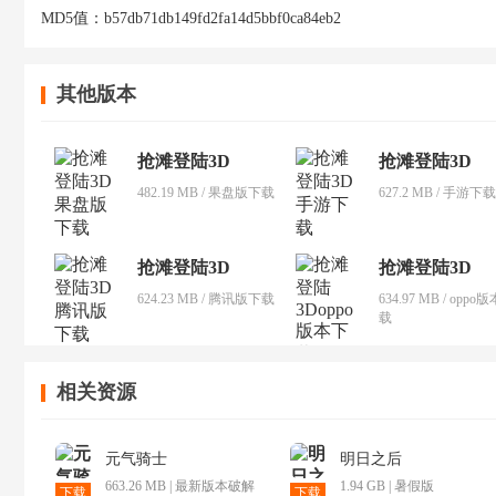
MD5值：
b57db71db149fd2fa14d5bbf0ca84eb2
其他版本
抢滩登陆3D
抢滩登陆3D
482.19 MB / 果盘版下载
627.2 MB / 手游下载
抢滩登陆3D
抢滩登陆3D
624.23 MB / 腾讯版下载
634.97 MB / oppo
载
相关资源
元气骑士
明日之后
663.26 MB | 最新版本破解
1.94 GB | 暑假版
下载
下载