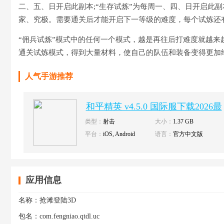
二、五、日开启此副本;“生存试炼”为每周一、四、日开启此
家、究极。需要通关后才能开启下一等级的难度，每个试炼还
“佣兵试炼”模式中的任何一个模式，越是再往后打难度就越来
通关试炼模式，得到大量材料，使自己的队伍和装备变得更加给
人气手游推荐
和平精英 v4.5.0 国际服下载2026最
新版本
类型：
射击
大小：
1.37 GB
平台：
iOS, Android
语言：
官方中文版
应用信息
名称：
抢滩登陆3D
包名：
com.fengniao.qtdl.uc