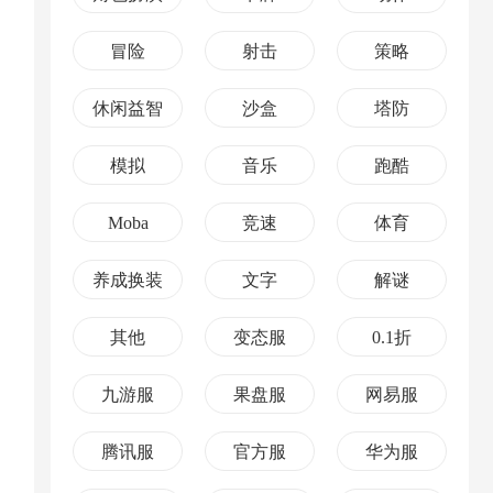
冒险
射击
策略
休闲益智
沙盒
塔防
模拟
音乐
跑酷
Moba
竞速
体育
养成换装
文字
解谜
其他
变态服
0.1折
九游服
果盘服
网易服
腾讯服
官方服
华为服