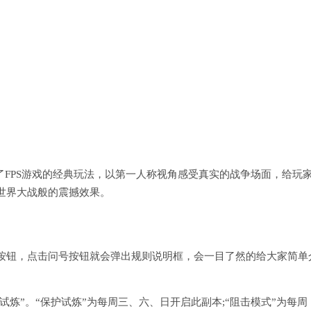
了FPS游戏的经典玩法，以第一人称视角感受真实的战争场面，给玩
世界大战般的震撼效果。
按钮，点击问号按钮就会弹出规则说明框，会一目了然的给大家简单
试炼”。“保护试炼”为每周三、六、日开启此副本;“阻击模式”为每周