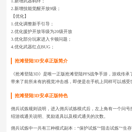
1.新增武器羁绊；
2.新增技能觉醒开放9级；
【优化】
1.优化调整新手引导；
2.优化援护开放等级为20级开放
3.优化部分玩家进入卡顿问题；
4.优化武器红点BUG；
抢滩登陆3D安卓正版简介
《抢滩登陆3D》是唯一正版抢滩登陆PFS战争手游，游戏传承
带来了前所未有的视觉冲击感，即便是在手机上同样可以感受
抢滩登陆3D安卓正版特色
佣兵试炼规则说明，进入佣兵试炼模式后，左上角有一个问号
绍游戏通关说明、奖励道具以及模式通关的次数。
佣兵试炼中一共有三种模式副本：“保护试炼”“阻击试炼”“生存