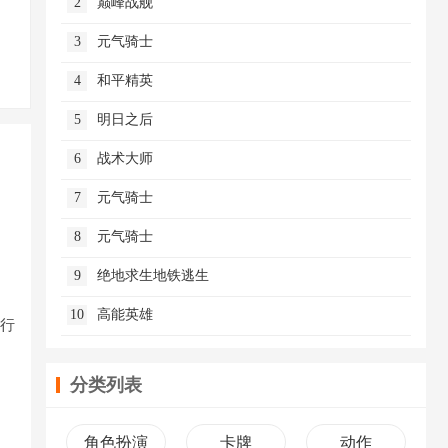
2
巅峰战舰
3
元气骑士
4
和平精英
5
明日之后
6
战术大师
7
元气骑士
8
元气骑士
9
绝地求生地铁逃生
10
高能英雄
进行
分类列表
角色扮演
卡牌
动作