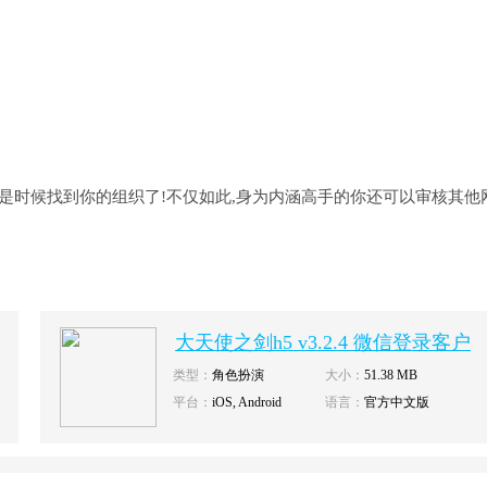
是时候找到你的组织了!不仅如此,身为内涵高手的你还可以审核其他
大天使之剑h5 v3.2.4 微信登录客户
端下载
类型：
角色扮演
大小：
51.38 MB
平台：
iOS, Android
语言：
官方中文版