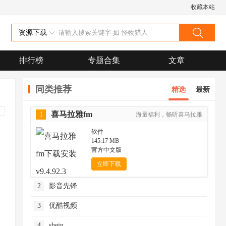
收藏本站
资源下载
排行榜
专题合集
文章
同类推荐
精选
最新
喜马拉雅fm
1
海量福利，畅听喜马拉雅
软件
145.17 MB
官方中文版
立即下载
2
影音先锋
3
优酷视频
4
shein