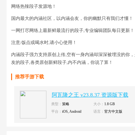
网络热辣段子发源地！
国内最大的内涵社区，以内涵会友，你的幽默只有我们才懂！
一网打尽网络上最新鲜最流行的段子,专业编辑团队每日更新！
注意:饭点或喝水时,请小心使用！
内涵段子强力支持原创上传,空有一身内涵却深深被埋没的你，
友的段子,各类原创新鲜段子,内不内涵，你说了算！
推荐手游下载
阿瓦隆之王 v23.8.37 资源版下载
类型：
策略
大小：
1.8 GB
平台：
iOS, Android
语言：
官方中文版