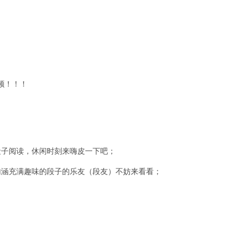
频！！！
段子阅读，休闲时刻来嗨皮一下吧；
内涵充满趣味的段子的乐友（段友）不妨来看看；