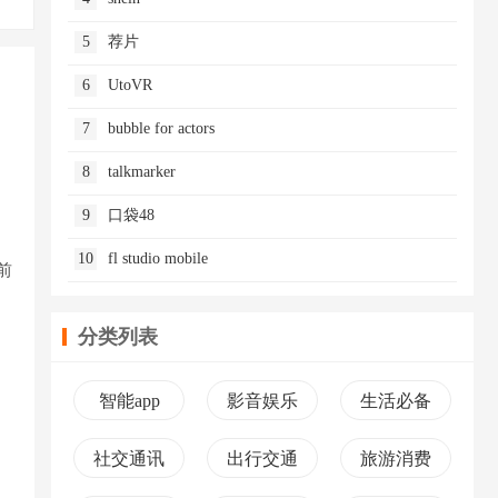
5
荐片
6
UtoVR
7
bubble for actors
8
talkmarker
9
口袋48
10
fl studio mobile
前
分类列表
智能app
影音娱乐
生活必备
社交通讯
出行交通
旅游消费