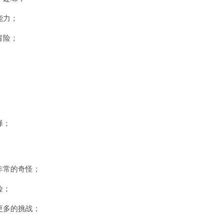
能力；
冒险；
；
择；
非常的奇怪；
险；
更多的挑战；