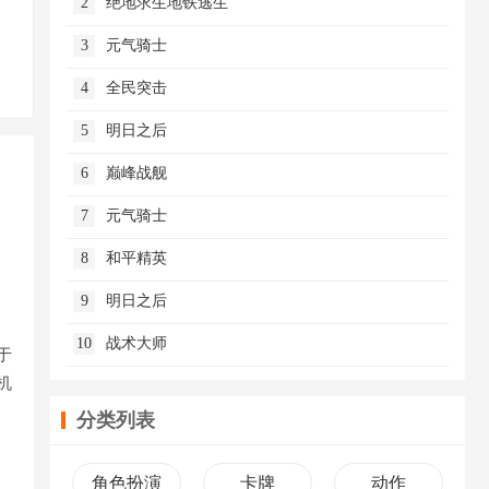
2
绝地求生地铁逃生
3
元气骑士
4
全民突击
5
明日之后
6
巅峰战舰
7
元气骑士
8
和平精英
9
明日之后
10
战术大师
于
机
分类列表
角色扮演
卡牌
动作