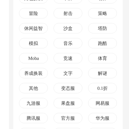
冒险
射击
策略
休闲益智
沙盒
塔防
模拟
音乐
跑酷
Moba
竞速
体育
养成换装
文字
解谜
其他
变态服
0.1折
九游服
果盘服
网易服
腾讯服
官方服
华为服