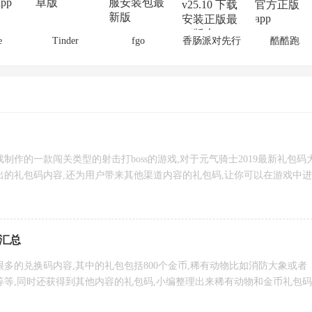
e
Tinder
fgo
香肠派对先行
酷酷跑
服
制作的一款闯关类型的射击打boss的游戏,对于元气骑士2019最新礼包码
出的礼包码内容,还为用户带来其他渠道内容的礼包码,让你可以在游戏中进
9汇总
着很多的兑换码内容,其中的礼包包括800个金币,稀有动物比如消防大象或者
等等,同时还获得到其他内容的礼包码,小编整理出来稀有动物和金币礼包码
样的兑换体验.