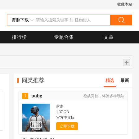
收藏本站
资源下载
排行榜
专题合集
文章
同类推荐
精选
最新
pubg
1
枪战竞技，体验多样玩法
射击
1.37 GB
官方中文版
立即下载