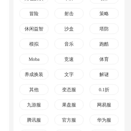
冒险
射击
策略
休闲益智
沙盒
塔防
模拟
音乐
跑酷
Moba
竞速
体育
养成换装
文字
解谜
其他
变态服
0.1折
九游服
果盘服
网易服
腾讯服
官方服
华为服
，