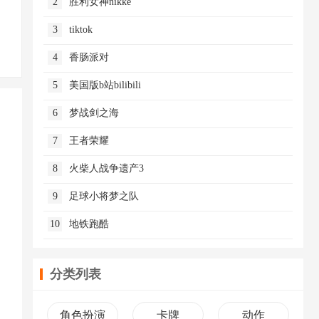
2
胜利女神nikke
3
tiktok
4
香肠派对
5
美国版b站bilibili
6
梦战剑之海
7
王者荣耀
8
火柴人战争遗产3
9
足球小将梦之队
10
地铁跑酷
分类列表
角色扮演
卡牌
动作