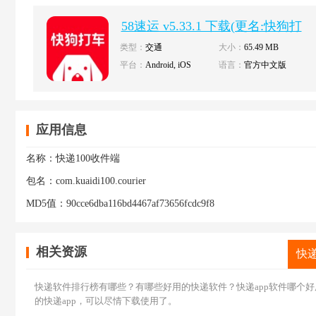
58速运 v5.33.1 下载(更名:快狗打
车)
类型：
交通
大小：
65.49 MB
平台：
Android, iOS
语言：
官方中文版
应用信息
名称：
快递100收件端
包名：
com.kuaidi100.courier
MD5值：
90cce6dba116bd4467af73656fcdc9f8
相关资源
快
快递软件排行榜有哪些？有哪些好用的快递软件？快递app软件哪个好
的快递app，可以尽情下载使用了。