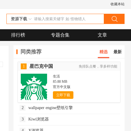
收藏本站
资源下载
排行榜
专题合集
文章
同类推荐
精选
最新
星巴克中国
1
免排队点餐，享多样功能
生活
85.88 MB
官方中文版
立即下载
2
wallpaper engine壁纸引擎
3
Kiwi浏览器
4
X浏览器