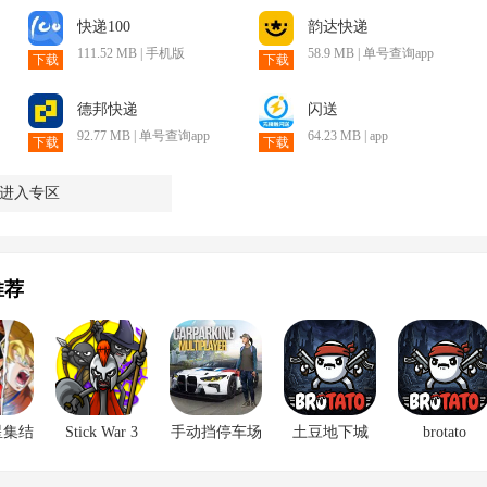
快递100
韵达快递
111.52 MB | 手机版
58.9 MB | 单号查询app
下载
下载
德邦快递
闪送
92.77 MB | 单号查询app
64.23 MB | app
下载
下载
进入专区
推荐
星集结
Stick War 3
手动挡停车场
土豆地下城
brotato