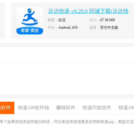
达达快递 v9.29.0 同城下载(达达快
送)
类型：
生活
大小：
67.38 MB
平台：
Android, iOS
语言：
官方中文版
递软件
快递100收件端
赚钱软件
快递代收软件
快递10
用？如果你也有这些疑问的话，可以来这里发现更多好用的快递app，都是主流