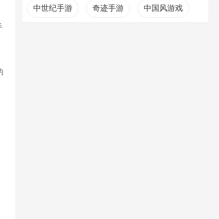
中世纪手游
奇迹手游
中国风游戏
手
适合一个人玩的游戏
饥饿鲨进化
的