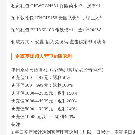
独家礼包 GHWOGH631 探险药水*3，汉堡*1
预下载礼包 IZHGIE156 美国队长*1，绿巨人*1
预约礼包 BHIASE168 钢铁侠*1，金币*200W
领取方式： 设置-输入兑换码-点击确定即可获得
雷霆英雄超人守卫bt版返利
单日累计充值返利（活动期间以活动公告为准）
★充值100—499元：返利50%
★充值500—999元：返利100%
★充值1000—2999元：返利150%
★充值3000—4999元：返利200%
★充值5000—9999元：返利240%
★充值10000元以上：返利300%
备注
1.每日充值累计达到额度即可返利！只限一日累计，不能多日