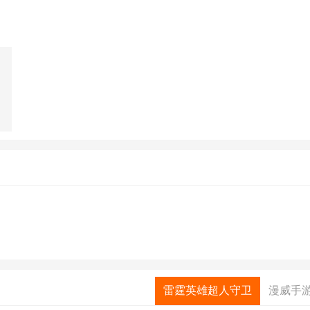
雷霆英雄超人守卫
漫威手