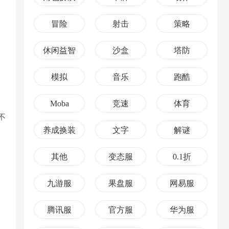
冒险
射击
策略
休闲益智
沙盒
塔防
模拟
音乐
跑酷
Moba
竞速
体育
不
养成换装
文字
解谜
其他
变态服
0.1折
九游服
果盘服
网易服
腾讯服
官方服
华为服