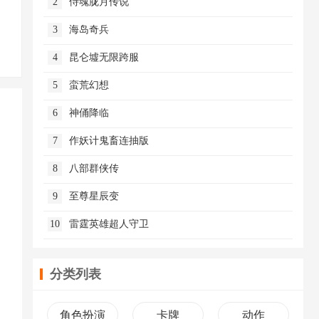
2
侍魂胧月传说
3
海岛奇兵
4
昆仑墟无限跨服
5
蛮荒幻想
6
神俑降临
7
作妖计鬼畜连抽版
8
八部群侠传
9
至尊星辰变
10
雷霆英雄超人守卫
分类列表
角色扮演
卡牌
动作