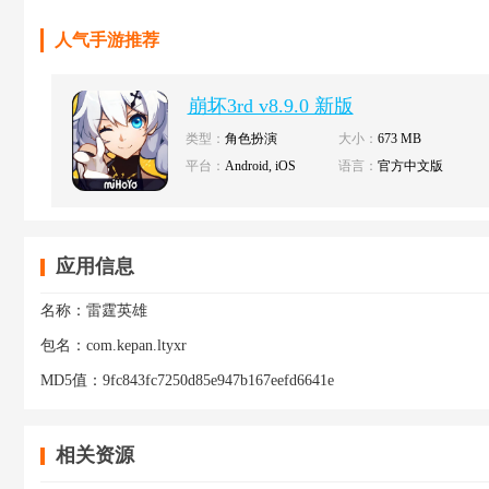
人气手游推荐
崩坏3rd v8.9.0 新版
类型：
角色扮演
大小：
673 MB
平台：
Android, iOS
语言：
官方中文版
应用信息
名称：
雷霆英雄
包名：
com.kepan.ltyxr
MD5值：
9fc843fc7250d85e947b167eefd6641e
相关资源