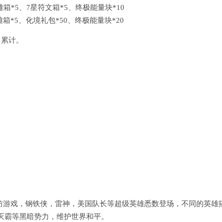
雄箱*5、7星符文箱*5、终极能量块*10
箱*5、化境礼包*50、终极能量块*20
日累计。
塔防游戏，钢铁侠，雷神，美国队长等超级英雄悉数登场，不同的英雄
灭霸等黑暗势力，维护世界和平。