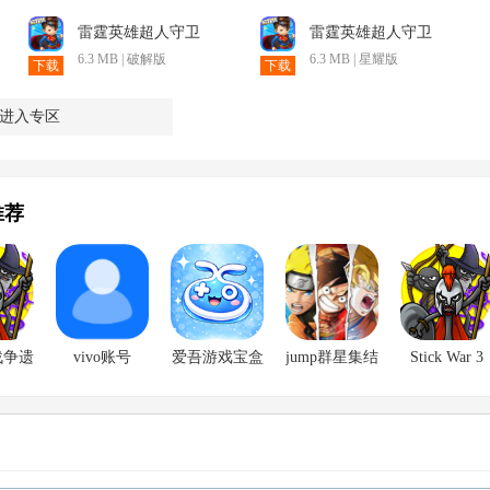
雷霆英雄超人守卫
雷霆英雄超人守卫
6.3 MB | 破解版
6.3 MB | 星耀版
下载
下载
进入专区
推荐
战争遗
vivo账号
爱吾游戏宝盒
jump群星集结
Stick War 3