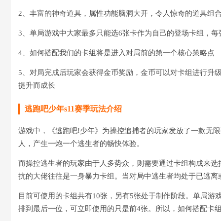
2、丰富的神奇道具，属性功能脑洞大开，令人惊奇的道具组
3、单局游戏中大家最多只能选6张卡作为自己的登场卡组，每
4、如何搭配我们的卡组将是进入对局前的第一个核心策略点
5、对局完成后玩家会获得金币奖励，金币可以对卡组进行升
提升而成长
逃跑吧少年s11赛季玩法介绍
游戏中，《逃跑吧!少年》为操控追捕者的玩家发放了一款无限
人，产生一炮一个逃生者的畅快体验。
而操控逃生者的玩家由于人多势众，则需要通过卡组构成来选
抗的大佬往往是一身暴力卡组。当对局中逃生者均处于已逃离
目前可使用的卡组共有10张，另有5张处于制作阶段。单局游
排到最后一位，可立即使用的只是前4张。所以，如何搭配卡