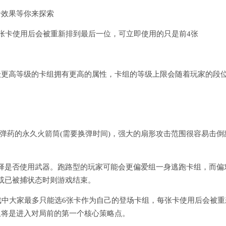
合效果等你来探索
张卡使用后会被重新排到最后一位，可立即使用的只是前4张
级更高等级的卡组拥有更高的属性，卡组的等级上限会随着玩家的段
弹药的永久火箭筒(需要换弹时间)，强大的扇形攻击范围很容易击倒
择是否使用武器。跑路型的玩家可能会更偏爱组一身逃跑卡组，而偏
或已被捕状态时则游戏结束。
戏中大家最多只能选6张卡作为自己的登场卡组，每张卡使用后会被重
组将是进入对局前的第一个核心策略点。