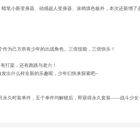
板车、蜡笔小新变身器、动感超人变身器、涂鸦填色板外，本次还新增了
个作为己方所有少年的出战角色。三倍技能，三倍快乐！
只有打架，还有跑路与老六！
能激发出什么样全新的乐趣呢，少年们快来探索吧~
可永久时装单件，五个单件均解锁后，即获得永久套装——战斗少女