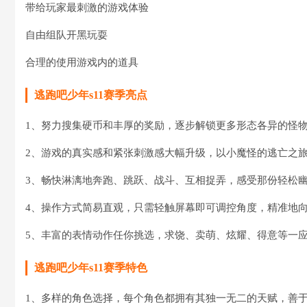
带给玩家最刺激的游戏体验
自由组队开黑玩耍
合理的使用游戏内的道具
逃跑吧少年s11赛季亮点
1、努力搜集硬币和丰厚的奖励，逐步解锁更多形态各异的怪
2、游戏的真实感和紧张刺激感大幅升级，以小魔怪的逃亡之
3、畅快淋漓地奔跑、跳跃、战斗、互相捉弄，感受那份轻松
4、操作方式简易直观，只需轻触屏幕即可调控角度，精准地
5、丰富的表情动作任你挑选，求饶、卖萌、炫耀、得意等一
逃跑吧少年s11赛季特色
1、多样的角色选择，每个角色都拥有其独一无二的天赋，善