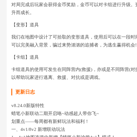
对局完成后玩家会获得金币奖励，金币可以对卡组进行升级。
升而成长。
【变形】道具
我们在地图中设计了可拾取的变形道具，使用后可以在一段时
可以完美融入背景，骗过来势汹汹的追捕者，为逃生赢得机会!
【卡组】道具
卡组道具的使用可发生在同阵营内(救援)，亦或是不同阵营(
以帮助玩家进行逃离、救援、对抗或是调戏。
更新日志
v8.24.0新版特性
蜡笔小新联动二期开启咯~动感超人带你飞~
划重点——每周都有新鲜玩法和福利！
一、4v1/8v2 新增联动玩法