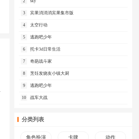
2
sky
3
宾果消消消宾果集市版
4
太空行动
5
逃跑吧少年
6
托卡3d日常生活
7
奇葩战斗家
8
烹饪发烧友小镇大厨
9
逃跑吧少年
可
10
战车大战
分类列表
角色扮演
卡牌
动作