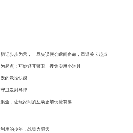
物切记步步为营，一旦失误便会瞬间丧命，重返关卡起点
旅为起点：巧妙避开警卫、搜集实用小道具
幽默的竞技快感
向守卫发射导弹
应俱全，让玩家间的互动更加便捷有趣
于利用的少年，战场秀翻天