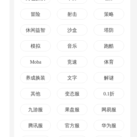
冒险
射击
策略
休闲益智
沙盒
塔防
模拟
音乐
跑酷
Moba
竞速
体育
养成换装
文字
解谜
其他
变态服
0.1折
九游服
果盘服
网易服
腾讯服
官方服
华为服