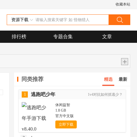
收藏本站
资源下载
排行榜
专题合集
文章
同类推荐
精选
最新
逃跑吧少年
1
1v4对抗如何抓逃少？
休闲益智
1.8 GB
官方中文版
立即下载