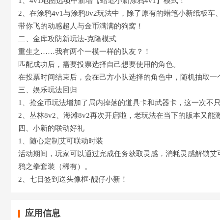
1、4v1地图选项中新增【蜡笔小新涂鸦4v1】模式！
2、在涂鸦4v1与涂鸦8v2玩法中，除了原有的蜡笔小新纸
带你飞的动感超人与金币满满的狗窝！
二、金库攻防新玩法-克隆模式
重生之……我有两个一模一样的队友？！
匹配成功后，需要投票选择自己想要使用的角色。
在投票时间结束后，会在己方小队选择的角色中，随机抽取一
三、娱乐玩法回归
1、抢金币玩法增加了局内掉落的道具卡和武器卡，这一次不
2、丛林8v2、海滩8v2再次开启啦，老玩法在当下的版本又
四、小新的联动好礼
1、随心定制艾可联动时装
活动期间，玩家可以通过完成任务获取灵感，消耗灵感解锁艾
鸦之拳套装（稀有）。
2、七日签到送头像框·靓仔小新！
应用信息