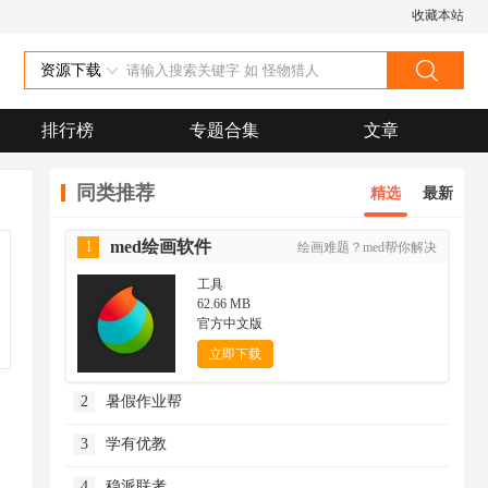
收藏本站
资源下载
排行榜
专题合集
文章
同类推荐
精选
最新
med绘画软件
1
绘画难题？med帮你解决
工具
62.66 MB
官方中文版
立即下载
2
暑假作业帮
3
学有优教
4
稳派联考