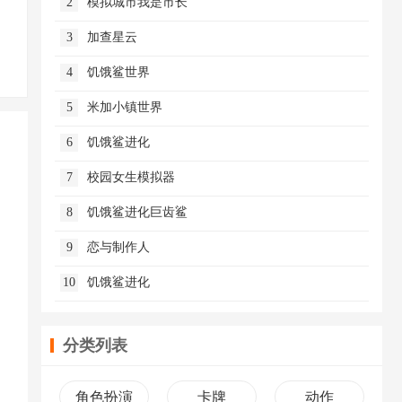
2
模拟城市我是市长
3
加查星云
4
饥饿鲨世界
5
米加小镇世界
6
饥饿鲨进化
7
校园女生模拟器
8
饥饿鲨进化巨齿鲨
9
恋与制作人
10
饥饿鲨进化
分类列表
角色扮演
卡牌
动作