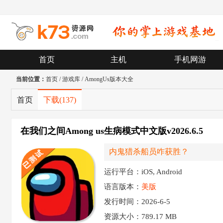
首页
主机
手机网游
当前位置：
首页
/
游戏库
/
AmongUs版本大全
首页
下载
(137)
在我们之间Among us生病模式中文版v2026.6.5
内鬼猎杀船员咋获胜？
运行平台：iOS, Android
语言版本：
美版
发行时间：2026-6-5
资源大小：
789.17 MB