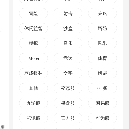
冒险
射击
策略
休闲益智
沙盒
塔防
身
模拟
音乐
跑酷
Moba
竞速
体育
养成换装
文字
解谜
其他
变态服
0.1折
九游服
果盘服
网易服
腾讯服
官方服
华为服
是剧