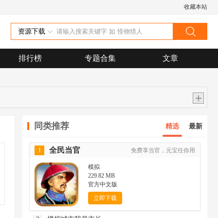
收藏本站
资源下载
排行榜
专题合集
文章
同类推荐
精选
最新
全民当官
1
免费享当官，元宝任你用
模拟
229.82 MB
官方中文版
立即下载