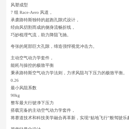
风塑成型
7 组 Race-Aero 风道，
承袭路特斯独特的超跑孔隙式设计，
经由风切割而成的侧身流畅折线，
巧妙梳理气流，助力降阻飞驰。
夸张的尾部巨大孔隙，缔造强悍视觉冲击力。
主动空气动力学套件，
能耗与操控的极致平衡
秉承路特斯空气动力学法则，力求风阻与下压力的极致平衡。
0.26
最小风阻系数
90kg
整车最大行驶净下压力
搭载完备的主动空气动力学套件，
将赛道技术和科技美学融合再革新，实现“贴地飞行”般驾驶乐