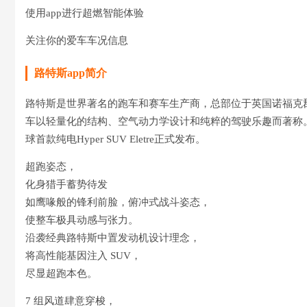
使用app进行超燃智能体验
关注你的爱车车况信息
路特‪斯app简介
路特斯是世界著名的跑车和赛车生产商，总部位于英国诺福克郡的Heth
车以轻量化的结构、空气动力学设计和纯粹的驾驶乐趣而著称。2
球首款纯电Hyper SUV Eletre正式发布。
超跑姿态，
化身猎手蓄势待发
如鹰喙般的锋利前脸，俯冲式战斗姿态，
使整车极具动感与张力。
沿袭经典路特斯中置发动机设计理念，
将高性能基因注入 SUV，
尽显超跑本色。
7 组风道肆意穿梭，