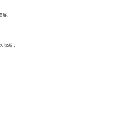
触摸屏。
久弥新；