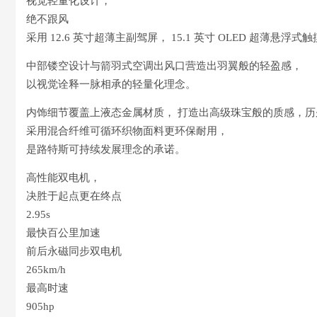
视觉轻量化设计，
绝不跟风
采用 12.6 英寸超薄主副驾屏， 15.1 英寸 OLED 超薄悬浮式
中部镂空设计与箭羽式空调出风口营造出羽翼般的轻盈感，
以视觉诠释一脉相承的轻量化理念。
内饰细节覆盖上液态金属材质， 打造出高级珠宝般的质感，历
采用混合纤维可循环织物面料更环保耐用，
是路特斯可持续发展理念的承诺。
高性能双电机，
决胜于起点更在终点
2.95s
最快百公里加速
前后永磁同步双电机
265km/h
最高时速
905hp