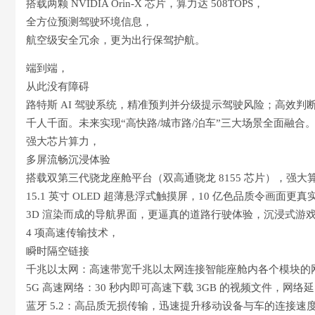
搭载两颗 NVIDIA Orin-X 芯片，算力达 508TOPS，
全方位预测驾驶环境信息，
航空级安全冗余，更为出行保驾护航。
端到端，
从此没有障碍
路特斯 AI 驾驶系统，精准预判并分级提示驾驶风险；高效
千人千面。未来实现“高快路/城市路/泊车”三大场景全面融合
强大芯片算力，
多屏流畅沉浸体验
搭载双第三代骁龙座舱平台（双高通骁龙 8155 芯片），强大算
15.1 英寸 OLED 超薄悬浮式触摸屏，10 亿色品质令画面更
3D 渲染而成的导航界面，更逼真的道路行驶体验，沉浸式游
4 项高速传输技术，
瞬时隔空链接
千兆以太网：高速带宽千兆以太网连接智能座舱内各个模块的
5G 高速网络：30 秒内即可高速下载 3GB 的视频文件，
蓝牙 5.2：高品质无损传输，迅速提升移动设备与车的连接速