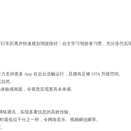
判断行车距离并快速规划驾驶路径；自主学习驾驶者习惯，充分迭代实
。
力支持更多 App 在后台流畅运行，且拥有足够 OTA 升级空间。
真实自然。
戏体验感画面，令视觉呈现更具未来感。
网络通讯，实现多重信息的高效传输。
网络延时最低仅千分之一秒，令网络音乐、视频瞬连瞬享。
度。