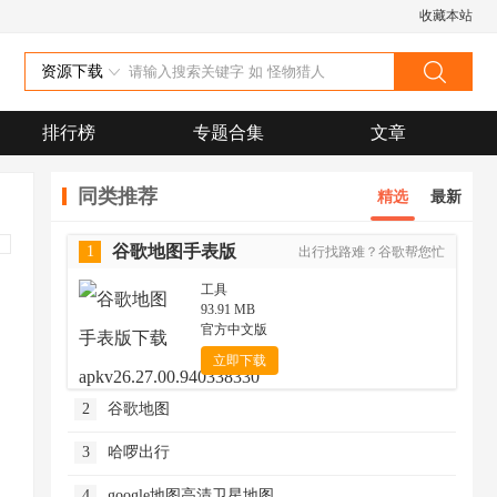
收藏本站
资源下载
排行榜
专题合集
文章
同类推荐
精选
最新
谷歌地图手表版
1
出行找路难？谷歌帮您忙
工具
93.91 MB
官方中文版
立即下载
2
谷歌地图
3
哈啰出行
4
google地图高清卫星地图