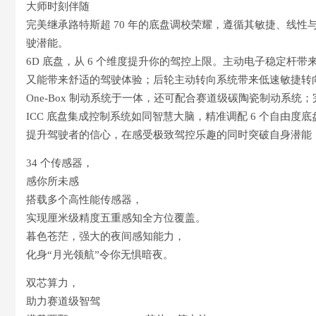
大师时刻伴随
完美继承路特斯超 70 年的底盘调校荣耀，遵循其敏捷、线性
驶潜能。
6D 底盘，从 6 个维度提升你的驾控上限。主动电子稳定杆
又能带来舒适的驾驶体验；后轮主动转向系统带来低速敏捷转
One-Box 制动系统于一体，还可配合赛道级碳陶瓷制动系统
ICC 底盘集成控制系统如同智慧大脑，精准调配 6 个自由
提升驾驶者的信心，在感受极致驾控乐趣的同时突破自身潜能
34 个传感器，
感你所未感
搭载多个高性能传感器，
实现厘米级精度五重感知全方位覆盖。
暮色苍茫，强大的夜间感知能力，
化身“月光领航”令你无惧暗夜。
双芯算力，
助力赛道级智驾