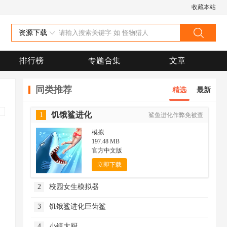
收藏本站
资源下载
排行榜
专题合集
文章
同类推荐
精选
最新
饥饿鲨进化
1
鲨鱼进化作弊免被查
模拟
197.48 MB
官方中文版
立即下载
2
校园女生模拟器
3
饥饿鲨进化巨齿鲨
4
小镇大厨