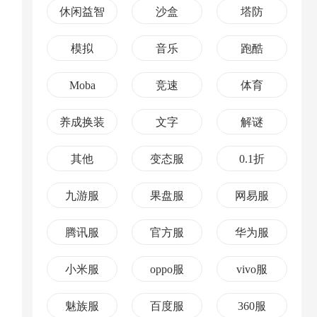
休闲益智
沙盒
塔防
模拟
音乐
跑酷
Moba
竞速
体育
养成换装
文字
解谜
其他
变态服
0.1折
九游服
果盘服
网易服
腾讯服
官方服
华为服
小米服
oppo服
vivo服
魅族服
百度服
360服