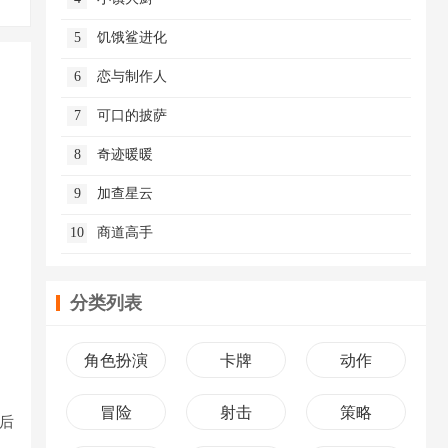
5
饥饿鲨进化
6
恋与制作人
7
可口的披萨
8
奇迹暖暖
9
加查星云
10
商道高手
分类列表
角色扮演
卡牌
动作
冒险
射击
策略
然后