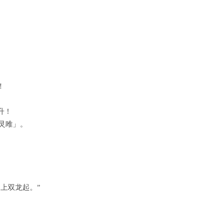
！
升！
 灵雎」。
上双龙起。”