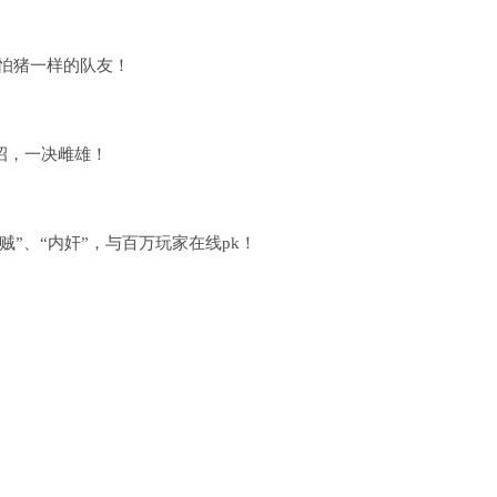
就怕猪一样的队友！
过招，一决雌雄！
贼”、“内奸”，与百万玩家在线pk！