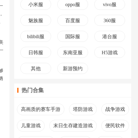
小米服
oppo服
vivo服
一
，
魅族服
百度服
360服
，
bilibili服
国际服
港台服
美
一
日韩服
东南亚服
H5游戏
其他
新游预约
够
勇
热门合集
高画质的赛车手游
塔防游戏
战争游戏
儿童游戏
末日生存建造游戏
便民软件