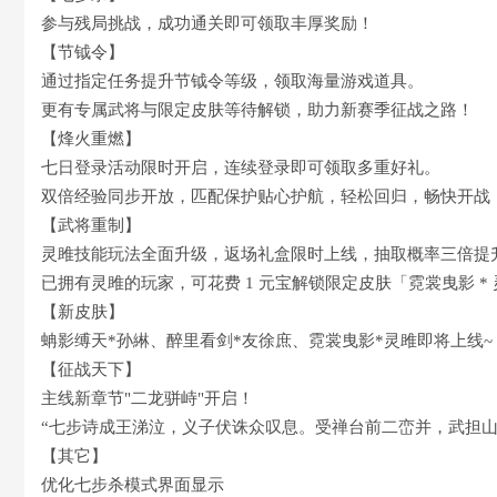
参与残局挑战，成功通关即可领取丰厚奖励！
【节钺令】
通过指定任务提升节钺令等级，领取海量游戏道具。
更有专属武将与限定皮肤等待解锁，助力新赛季征战之路！
【烽火重燃】
七日登录活动限时开启，连续登录即可领取多重好礼。
双倍经验同步开放，匹配保护贴心护航，轻松回归，畅快开战
【武将重制】
灵雎技能玩法全面升级，返场礼盒限时上线，抽取概率三倍提
已拥有灵雎的玩家，可花费 1 元宝解锁限定皮肤「霓裳曳影 *
【新皮肤】
蚺影缚天*孙綝、醉里看剑*友徐庶、霓裳曳影*灵雎即将上线~
【征战天下】
主线新章节"二龙骈峙"开启！
“七步诗成王涕泣，义子伏诛众叹息。受禅台前二峦并，武担山
【其它】
优化七步杀模式界面显示