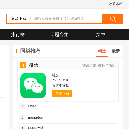
收藏本站
资源下载
排行榜
专题合集
文章
同类推荐
精选
最新
微信
1
通讯难题+微信全搞定
社交
253.77 MB
官方中文版
立即下载
2
saylo
3
mentplus
4
咚咚传情