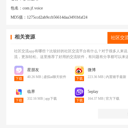
包名：
com.jf.voice
MD5值：
1275ccd2ab9ccb56614daa3491bfaf24
相关资源
社区交
社区交流app有哪些？比较好的社区交流平台有什么？对于很多人来
流，更加轻松。这里推荐了好用的交流软件，有问题有分享都可以来
星朋友
微博
40.26 MB | 虚拟ai聊天软件
223.36 MB | 内置猪手最新
下载
下载
版
临界
5eplay
332.16 MB | app下载
164.37 MB | 官方下载
下载
下载