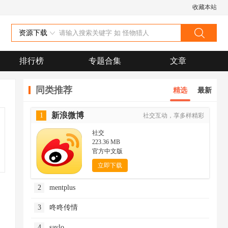
收藏本站
资源下载
排行榜
专题合集
文章
同类推荐
精选
最新
新浪微博
1
社交互动，享多样精彩
社交
223.36 MB
官方中文版
立即下载
2
mentplus
3
咚咚传情
4
saylo