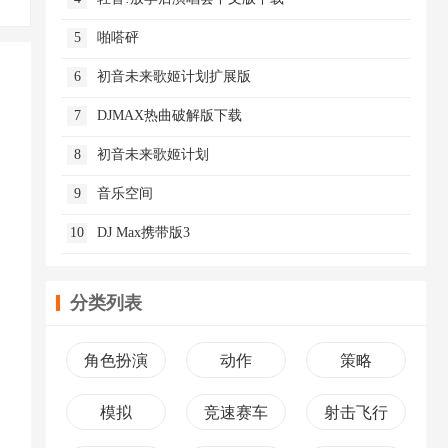
5
啪嗒砰
6
初音未来歌姬计划扩展版
7
DJMAX热曲破解版下载
8
初音未来歌姬计划
9
音乐空间
10
DJ Max携带版3
分类列表
角色扮演
动作
策略
模拟
竞速赛车
射击飞行