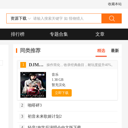
收藏本站
资源下载
排行榜
专题合集
文章
同类推荐
精选
最新
DJMAX黑色广场
1
操作简化，收录经典曲目，耐玩度提升40%。
音乐
1.38 GB
暂无汉化
立即下载
2
啪嗒砰3
3
初音未来歌姬计划2
4
轻音!放学后演唱会中文版下载