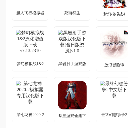
超人飞行模拟器
死而符生
梦幻模拟战4
超人飞行模拟器
死而符生手机版
梦幻模拟战4中
v1.0.64
下载安装手机版
文版下载
v1.0
v7.13.2310
非对称对抗，
化身超人，自
逃生还是狩
剧情疑团与战
由翱翔城市天
猎？
斗系统双解，
际。
续作完美收
官。
梦幻模拟战1&2
黑岩射手游戏版
放浪冒险谭
梦幻模拟战1&2
黑岩射手游戏版
放浪冒险谭中
汉化增值版下载
汉化版下载[含
版下载[追加高
v7.13.2310
日版资源]v1.0
清纹理版]v1.22
经典SRPG玩
外星入侵，少
复杂战斗系
法修正合集
女觉醒反击。
统，掌握武器
熟练度破敌。
第七龙神2020-2
最终幻想纷争2
拳皇游戏全集下
第七龙神2020-2
最终幻想纷争2
拳皇游戏全集下
载附PSP专用模
模拟器专用汉化
中文版下载
载附PSP专用模