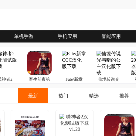
单机手游
手机应用
智能应用
噬神者2
寄生前夜第
Fate/新章
仙境传说光
三次生日
CCC
与暗的公主
最新
热门
精选
推荐