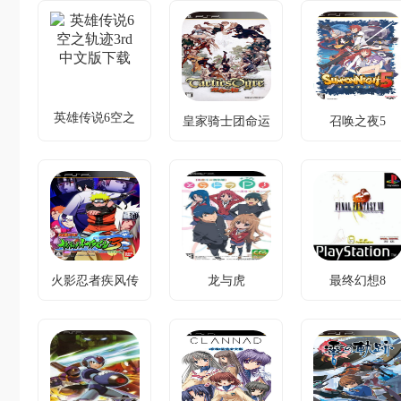
拟器及PC模拟器
版下载
拟器及PC模拟器
经典角色大乱
黑屏问题+专
斗，新增援护
0
用补丁修复
系统制胜。
英雄传说6空之
皇家骑士团命运
召唤之夜5
英雄传说6空之
轨迹3rd
皇家骑士团命运
召唤之夜5中文
之轮
轨迹3rd中文版
之轮完美汉化版
版下载
下载
下载
召唤兽冲突，
记忆迷途寻真
史诗冲突，多
双觉醒系统破
相，星门系统
结局与角色支
局。
启新章。
线深度拓展。
火影忍者疾风传
龙与虎
最终幻想8
火影忍者疾风传
龙与虎中文版下
最终幻想8汉化
究极觉醒3
究极觉醒3美版
载
pbp版下载
破解下载
【PLAY汉化
性格冲突的二
组】
联机对战人数
人，借游戏补
时空冲突，以
翻倍，新增多
完原作未诉深
爱终结宿命。
名经典角色登
情。