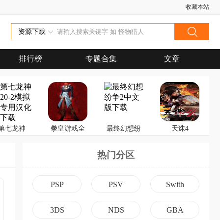
收藏本站
资源下载
排行榜
专题合集
文章
第七龙神
拳皇游戏全
最终幻想纷
天诛4
2020-2
集下载附PSP
争2
热门分区
专用模拟器
及PC模拟器
PSP
PSV
Swith
3DS
NDS
GBA