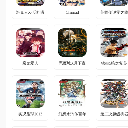
场。
洛克人X-反乱猎
Clannad
英雄传说零之
洛克人X-反乱猎
Clannad下载
英雄传说零之
人
迹
人最终汉化版下
迹中文版下载
不良少年与少
载
新旧势力交
女的冲突，用
洛克人在衍生
锋，导力器革
陪伴与成长化
作的全新冒险
新破局。
解。
魔鬼爱人
恶魔城X月下夜
铁拳5暗之复苏
魔鬼爱人完美汉
恶魔城X月下夜
铁拳5暗之复苏
想曲
化版下载
想曲中文版下载
美版游戏下载
灵异体质遇险
探索与成长化
街机冲突，掌
境，攻略六魔
解宿命对决，
机解决。
获真心。
地图完成率
200%解锁真结
局。
实况足球2013
幻想水浒传百年
第二次超级机
实况足球2013中
幻想水浒传百年
第二次超级机
交织
人大战Z破界篇
文版下载v5.10.0
交织中文版下载
人大战Z破界篇