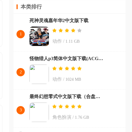
本类排行
安卓应用商店排行榜
switch插件
死神灵魂嘉年华2中文版下载
1
动作
/
1.11 GB
怪物猎人p3简体中文版下载(ACG汉化组)
2
动作
/
1024 MB
最终幻想零式中文版下载（合盘版）
3
角色扮演
/
1.76 GB