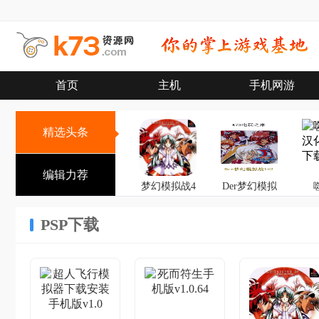
首页
主机
手机网游
精选头条
编辑力荐
梦幻模拟战4
Der梦幻模拟
战1+2
PSP下载