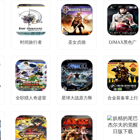
载[噬身之蛇汉
画面缩水，新
PSP赛车难
化组]
增裏天诛模式
题，教程联机
导力器革新，
与隐藏忍具破
化解
策略深度大幅
局。
提升。
时间旅行者
圣女贞德
DJMAX黑色广
时间旅行者汉化
圣女贞德汉化版
DJMAX黑色广
场
版下载
下载
场下载
时空黑洞危
历史改编战
操作简化，收
机，跨时空逆
棋，以策略玩
录经典曲目，
转命运。
法重现贞德传
耐玩度提升
奇。
40%。
全职猎人奇迹冒
星球大战原力释
合金装备掌上行
全职猎人奇迹冒
星球大战原力释
合金装备掌上行
险
放
动
险汉化版下载
放美版iso下载
动中文版下载
猎人冲突，汉
冲突：剧情断
潜入作战遇挑
化解局。
档，解决方
战，优化操作
案：填补电影
破敌阵。
空白