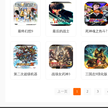
日版下载
AI挑战升级，
星宿集结战阵
多元冲突交
精准操控破
冲突，创新6
织，集结34部
局。
人阵型与师徒
作品机甲破
传承破局。
局。
最终幻想9
最后的战士
死神魂之热斗7
最终幻想9完美
最后的战士完全
死神魂之热斗7
汉化版下载附图
汉化版下载
中文版下载
文攻略v2.0
[ACG汉化组]
激战80角色，
幻想与写实风
挑战最强战
4人联机共斗
格冲突，融合
士，以实力登
空座篇。
历代经典系统
顶排名之巅。
破局。
第二次超级机器
战场女武神3
三国志9强化版
第二次超级机器
战场女武神3中
三国志9强化版
人大战Z再世篇
人大战Z再世篇
文V3版游戏下载
中文版下载
汉化测试版下载
战车强化，无
冲突：策略深
上一页
1
2
3
多元冲突集
名部队破困
度不足；解决
结，百款机体
局。
方案：内政战
破局。
斗一体化设