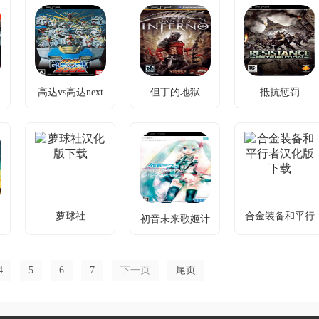
载
节奏战斗遇挑
星球危机，神
最难狩猎挑
战？新英雄与
罗对抗，克劳
战，磨砺技艺
兵种助你破
德救世。
登顶。
敌！
高达vs高达next
但丁的地狱
抵抗惩罚
高达vs高达next
但丁的地狱汉化
抵抗惩罚汉化版
plus
plus中文汉化版
版下载
下载
下载
复仇之旅激战
兄弟相残对决
对战不尽兴？
恶魔，双武器
异种，40%操
30+机体，
系统破敌制
作优化重塑
WiFi联机！
快。
PSP射击体
验。
萝球社
合金装备和平行
初音未来歌姬计
萝球社汉化版下
合金装备和平行
者
初音未来歌姬计
划2
载
者汉化版下载
划2中文版下载
教练职责与道
冷战危机，多
歌曲玩腻？海
4
5
6
7
下一页
尾页
德冲突，潜入
人潜入破局。
量新歌舞步解
系统慎用警
锁。
示。