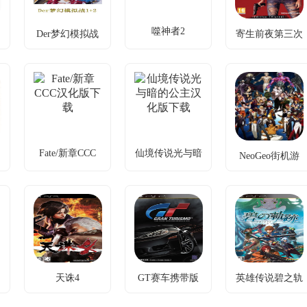
噬神者2
Der梦幻模拟战
寄生前夜第三次
噬神者2汉化测
Der梦幻模拟战
寄生前夜第三次
1+2
生日
试版下载v1.20
1+2剧情完美汉
生日完美汉化版
化版下载【PSP
下载
新荒神威胁
专用版】
+新武器与多
跨时潜战基因
v7.13.2310
人联机对抗
叛乱，潜行换
经典战棋重
装破敌制胜。
生，新系统重
燃策略荣光。
Fate/新章CCC
仙境传说光与暗
NeoGeo街机游
Fate/新章CCC汉
仙境传说光与暗
的公主
文
NeoGeo街机游
戏合集下载
化版下载
的公主汉化版下
戏合集下载
载
回原世界遇重
怀旧游戏兼容
多重结局冲
重挑战
难题？PSP/PC
突，首周目解
双模拟器+40
锁全系统体
款经典一键畅
验。
玩。
天诛4
GT赛车携带版
英雄传说碧之轨
天诛4中文版下
GT赛车携带版
英雄传说碧之轨
迹
载
官方中文版下载
迹完美汉化版下