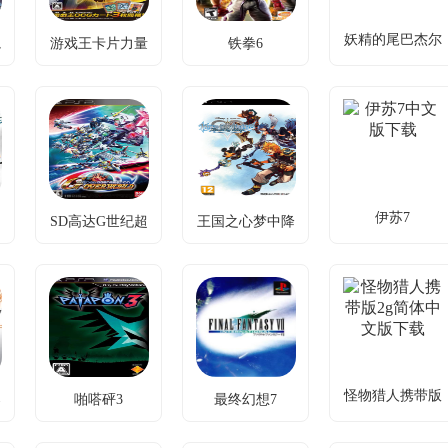
妖精的尾巴杰尔
轨
游戏王卡片力量
铁拳6
妖精的尾巴杰尔
夫的觉醒
轨
游戏王卡片力量
铁拳6美版破解
6
夫的觉醒日版下
6中文版下载
版下载
载
卡片冲突升
家族纷争引爆
45角色激斗，
级，新增5311
世界危机，40
4人联机共破
张卡与联机对
角色激战掌机
三大篇章。
战破局。
平台。
伊苏7
SD高达G世纪超
王国之心梦中降
伊苏7中文版下
SD高达G世纪超
王国之心梦中降
越世界
生
载
越世界剧情菜单
生中文版下载v2
汉化版下载
3D画面+团队
技能CD替代
玩法激战
高达宇宙冲突
MP，搭配连
升级，新增双
招破敌制胜。
技能系统破
局。
怪物猎人携带版
器
啪嗒砰3
最终幻想7
怪物猎人携带版
2g
器
啪嗒砰3中文版
最终幻想7完全
2g简体中文版下
下载
汉化版下载