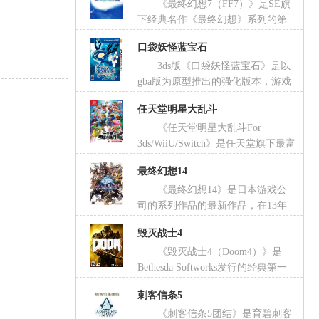
《最终幻想7（FF7）》是SE旗
3ds平台上进行了画面效果，迷宫，音乐等方面的
下经典名作《最终幻想》系列的第
重制版《塞尔达传说时之笛3d》，本作中虽然还是
七款正统续作，也是FF系列在全球最富名气的一
一如既往的控制林克探险，但在游戏开始不久，会
口袋妖怪蓝宝石
款作品，发售在PS平台的本作在当时以其精美的
获得一支陶笛。随着游戏进行将陆续学会更多旋律
3ds版《口袋妖怪蓝宝石》是以
画面、动听的音乐、感人的剧情、深刻的人物塑
用来解锁一些事件。
gba版为原型推出的强化版本，游戏
造、成熟的系统受到玩家和媒体的一致认可，游戏
的画面相比前作进行了全面强化，新追加了更多的
在销量和口碑上获得双丰收，成为了当年的最强
任天堂明星大乱斗
神兽以及pm妖怪，前作《口袋妖怪xy》中登场的
RPG。时隔多年，本作仍然被玩家所怀念，许多玩
《任天堂明星大乱斗For
mega进化也在本作中追加，更加魄力的3d战斗引
家对于本作的重制异常期待，不过SE已经没有勇
3ds/WiiU/Switch》是任天堂旗下最富
入到本作中。
气重制这款经典神作了。
知名度的大乱斗系列游戏《任天堂明星大乱斗》的
最终幻想14
最新作，游戏选择了登陆公司旗下的Switch、WiiU
《最终幻想14》是日本游戏公
和3ds平台，在画面上WiiU版首次实现了高清化，
司的系列作品的最新作品，在13年
3ds版画面虽不如主机版，但是追加了许多独有的
便已发售了PS3与PS4两大主机版，而国服的PC版
玩法，Switch版更是内容最为全面。除了在画面和
毁灭战士4
目前正在进行着紧张的测试之中。在这款游戏中将
登场关卡不同以外，登场的角色全部一样，招式自
《毁灭战士4（Doom4）》是
拥有庞大的世界观，艾欧泽亚大陆、海德森等。不
然也一致。游戏分为本地联机和网络联机两部分，
Bethesda Softworks发行的经典第一
同的种族怀不同的城市区域让大家有更多的选择，
你可以与你的家人、朋友一起领略这款游戏的欢
人称射击游戏《毁灭战士》系列的第四款正统续
以下选择自己喜欢的职业与种族一起战斗吧！
乐。
刺客信条5
作，也是登陆次世代家用主机平台的最新作。作为
《刺客信条5团结》是育碧刺客
系列最新作，本作画面表现借助小组强大的开发实