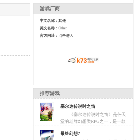
游戏厂商
中文名称：
其他
英文名称：
Other
官方网址：
点击进入
推荐游戏
塞尔达传说时之笛
《塞尔达传说时之笛》是任天
堂的老牌幻想类RPG之一，是一款
结合角色扮演与解谜元素的动作冒险游戏，最初发
最终幻想7
布于NGC平台上，获得了fami通满分评价，之后