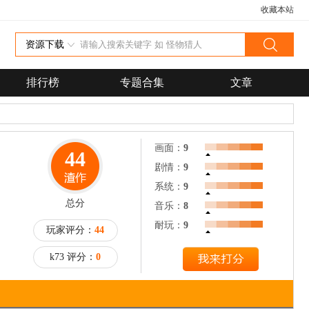
收藏本站
资源下载
排行榜
专题合集
文章
画面：
9
44
剧情：
9
系统：
9
总分
音乐：
8
耐玩：
9
玩家评分：
44
k73 评分：
0