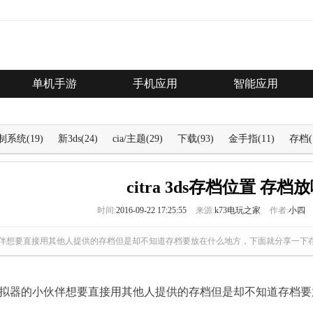
单机手游
手机应用
智能应用
制系统
(19)
新3ds
(24)
cia/主题
(29)
下载
(93)
金手指
(11)
存档
(
citra 3ds存档位置 存档
时间:
2016-09-22 17:25:55
来源:
k73电玩之家
作者:
小四
器的小伙伴想要直接用其他人提供的存档但是却不知道存档要放在什么地方，下面就分享一下
3ds模拟器的小伙伴想要直接用其他人提供的存档但是却不知道存