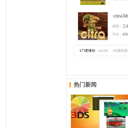
citr
类型：
工
平台：
iOS
k73更懂你:
citra3ds
3ds模拟器
热门新闻