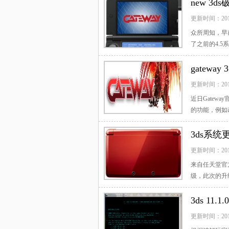
new 3
更新时间：20
众所周知，早前
了之前的4.5系
于有了新...
[
gatewa
更新时间：20
近日Gatew
的功能，例如改
行了优...
[查看
3ds系统
更新时间：20
来自任天堂官
级，此次的升级
看全文]
3ds 11.
更新时间：20