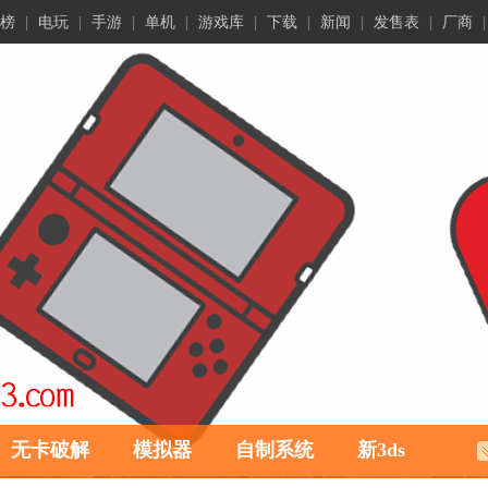
榜
|
电玩
|
手游
|
单机
|
游戏库
|
下载
|
新闻
|
发售表
|
厂商
|
无卡破解
模拟器
自制系统
新3ds