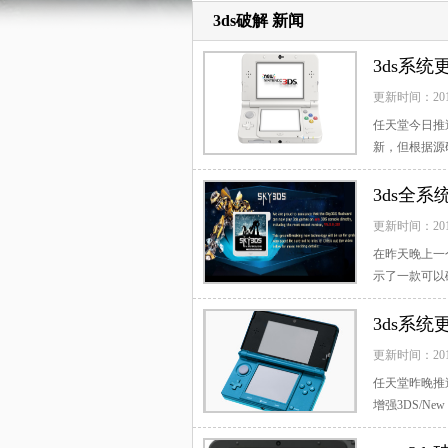
cia/主题
下载
金手指
3ds破解 新闻
3ds系统
更新时间：20
任天堂今日推送
新，但根据源
下：...
[查看全
3ds全系
更新时间：20
在昨天晚上一
示了一款可以
通过视频...
[
3ds系统
更新时间：20
任天堂昨晚推
增强3DS/Ne