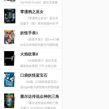
3ds/WiiU/Switch》是任天堂旗
下最富知名度的大乱斗系列游戏《任天堂明星
零濡鸦之巫女
大乱斗》的最新作，游戏选择了登陆公司旗下
《零濡鸦之巫女》是任天
的Switch、WiiU和3ds平台，在画面上WiiU版首
堂旗下《零》系列登陆WiiU平
次实现了高清化，3ds版画面虽不如主机版，但
台的首款作品，后续也推出了switch、ps4、
是追加了许多独有的玩法，Switch版更是内容
妖怪手表3
ps5、pc等版本，同时也是系列首次的高清化作
最为全面。除了在画面和登场关卡不同以外，
《妖怪手表3》是Level 5推
品！游戏画面精美，画质上的提升带来的是游
登场的角色全部一样，招式自然也一致。游戏
出在日本地区的新生代国民级
戏恐怖感的大幅提升，同时游戏的女主角也更
分为本地联机和网络联机两部分，你可以与你
子供向游戏《妖怪手表》系列的第三款正统续
加凄美动人。故事剧情也走的是系列一贯的虐
的家人、朋友一起领略这款游戏的欢乐。
火焰纹章if
作，游戏在《妖怪手表2真打》推出后不到三个
心，相信许多玩家在体验完本作后又会纠结许
《火焰纹章if》是任天堂
月就宣布制作，并且游戏在系统方面相比以往
久！
最富知名度的《FE-火焰之纹
作品进行了全面强化，不过画面表现并没有太
章》系列登陆3ds平台的系列最新作，游戏采用
多变化。游戏如同PM系列一样强调捕捉妖怪、
口袋妖怪蓝宝石
了3ds前作《火焰纹章觉醒》的画师进行担当，
对战等的乐趣，不过在系统方面甚至有超越
3ds版《口袋妖怪蓝宝石》
制作仍然是Intelligent Systems负责开发，樹林伸
《口袋妖怪》系列的趋势，喜欢这类养成对战
是以gba版为原型推出的强化版
担当游戏剧本。带给玩家最强的制作阵容。由
题材游戏的玩家一定会喜欢本作的。
本，游戏的画面相比前作进行了全面强化，新
于采用前作引擎开发，本作的画面表现进行了
塞尔达传说众神的三角
追加了更多的神兽以及pm妖怪，前作《口袋妖
优化，同时在细节表现上更加优秀，前作新引
《塞尔达传说众神的三角
怪xy》中登场的mega进化也在本作中追加，更
入的如支援系统等要素全部得以保留，让玩家
力量2
力量2》任天堂SFC经典名作
加魄力的3d战斗引入到本作中。
体验更加完美的《火焰纹章》。