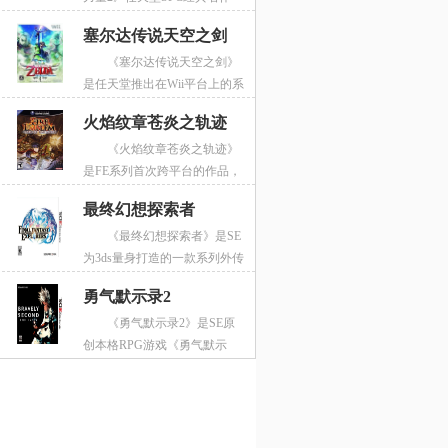
《塞尔达传说众神的三角力量》的正统续作，
塞尔达传说天空之剑
游戏的画面此次保留了前作的俯视3d，同时在
《塞尔达传说天空之剑》
大地图以及双世界设定上仍然保留了原作的大
是任天堂推出在Wii平台上的系
部分设定。此次的游戏改革巨大，解谜道具追
列最新作，本作的画面集合了“黄昏公主”和“风
加了升级系统，自由度更高，玩家可以从任意
火焰纹章苍炎之轨迹
之杖”的双重优点，水墨风+角色等比的设定让
一个迷宫开始。特别令人称道的是，游戏的迷
《火焰纹章苍炎之轨迹》
玩家大呼有爱。另外，游戏对操作也进行了优
宫设计非常别出心裁，让整个游戏的流程极为
是FE系列首次跨平台的作品，
化，新追加的体感操作让玩家感觉是在真正的
有趣。总之，3ds上必玩的准神作。
游戏任天堂的主机战略需要，这款游戏同时登
战斗，迷宫和解谜也更加精练，毫无拖沓感
最终幻想探索者
陆NGC和Wii双平台，时隔多年回归家用机平台
觉。另外，游戏也不再是系列的线性路线，玩
《最终幻想探索者》是SE
的游戏在画面表现上进行了全面的进化，虽然
家可以驾驶飞鸟在广阔的世界里进行冒险，游
为3ds量身打造的一款系列外传
仍然是2d俯视视角，但是人物、场景全面3D
戏流程也达到了50小时以上！绝对耐玩。
作品中首次尝试的共斗类游戏，游戏主打多人
化，同时战斗也变成了全3D画面，刺激感十
勇气默示录2
联机要素，玩家可以与最大三名朋友一起，选
足。系统方面也进行了增强，新的奥义物技等
《勇气默示录2》是SE原
择不同的职业，与FF系列的知名召唤兽们进行
系统让游戏玩法更加多样和充满趣味性。
创本格RPG游戏《勇气默示
战斗。最终幻想系列经典的职业、武器、技能
录》在时隔一年多后推出在3ds平台的正统续
均会在本作中登场，带给玩家前所未有的游戏
作，此次的游戏剧情紧接前作，讲述前作女主
体验。
角之一的阿尼艾斯·奥布莉被劫持之后的故事。
新作在系统和剧情上完全继承前作，不过追加