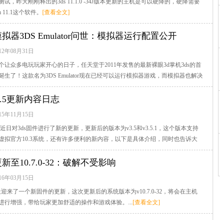
试，昨天刚刚释出的3ds 11.1.0 -34J版本更新的主机是可以硬降的，硬降需要
rm 11.1这个软件。
[查看全文]
模拟器3DS Emulator问世：模拟器运行配置公开
12年08月31日
个让众多电玩玩家开心的日子，任天堂于2011年发售的最新裸眼3d掌机3ds的首
生了！这款名为3DS Emulator现在已经可以运行模拟器游戏，而模拟器也解决
看全文]
y 3.5更新内容日志
15年11月15日
官方于近日对3ds固件进行了新的更新，更新后的版本为v3.5和v3.5.1，这个版本支持
虚拟官方10.3系统，还有许多便利的新内容，以下是具体介绍，同时也告诉大
查看全文]
更新至10.7.0-32：破解不受影响
16年03月15日
天迎来了一个新固件的更新，这次更新后的系统版本为v10.7.0-32，将会在主机
进行增强，带给玩家更加舒适的操作和游戏体验。...
[查看全文]