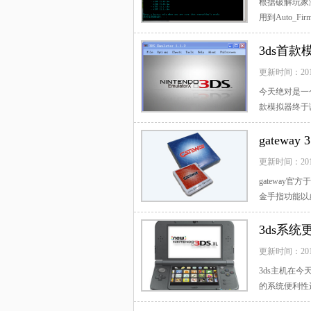
根据破解玩家测
用到Auto_Fi
3ds首款
更新时间：20
今天绝对是一
款模拟器终于诞
了3ds的...
[查
gatewa
更新时间：20
gateway
金手指功能以
家怎么使...
[
3ds系统
更新时间：20
3ds主机在今
的系统便利性