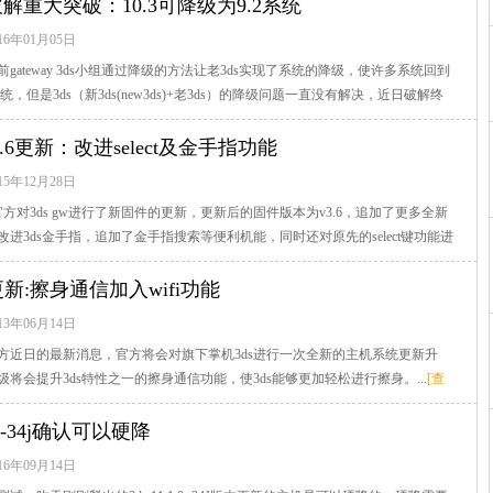
ds破解重大突破：10.3可降级为9.2系统
16年01月05日
gateway 3ds小组通过降级的方法让老3ds实现了系统的降级，使许多系统回到
统，但是3ds（新3ds(new3ds)+老3ds）的降级问题一直没有解决，近日破解终
查看全文]
y 3.6更新：改进select及金手指功能
15年12月28日
ay官方对3ds gw进行了新固件的更新，更新后的固件版本为v3.6，追加了更多全新
进3ds金手指，追加了金手指搜索等便利机能，同时还对原先的select键功能进
全文]
更新:擦身通信加入wifi功能
13年06月14日
方近日的最新消息，官方将会对旗下掌机3ds进行一次全新的主机系统更新升
将会提升3ds特性之一的擦身通信功能，使3ds能够更加轻松进行擦身。...
[查
1.0-34j确认可以硬降
16年09月14日