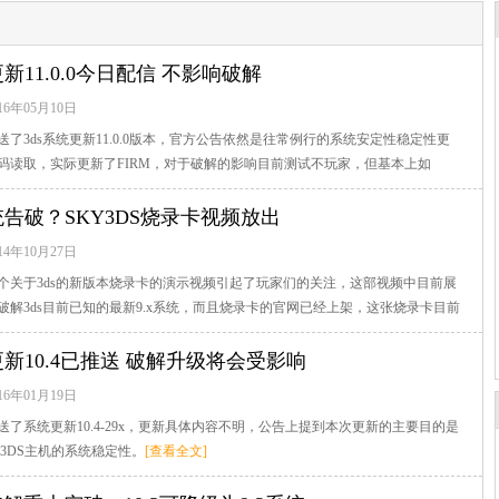
存档
新闻
论坛
更新11.0.0今日配信 不影响破解
16年05月10日
了3ds系统更新11.0.0版本，官方公告依然是往常例行的系统安定性稳定性更
码读取，实际更新了FIRM，对于破解的影响目前测试不玩家，但基本上如
文]
统告破？SKY3DS烧录卡视频放出
14年10月27日
个关于3ds的新版本烧录卡的演示视频引起了玩家们的关注，这部视频中目前展
破解3ds目前已知的最新9.x系统，而且烧录卡的官网已经上架，这张烧录卡目前
查看全文]
更新10.4已推送 破解升级将会受影响
16年01月19日
送了系统更新10.4-29x，更新具体内容不明，公告上提到本次更新的主要目的是
w 3DS主机的系统稳定性。
[查看全文]