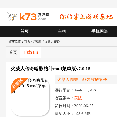
首页
主机
手机网游
当前位置：
首页
/
游戏库
/
火柴人传说
首页
下载
(18)
火柴人传奇暗影格斗mod菜单版v7.0.15
火柴人闯关，战强敌解纷争
运行平台：Android, iOS
语言版本：
美版
发行时间：2026-06-27
资源大小：
193.6 MB