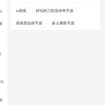
io游戏
好玩的三职业传奇手游
斗
高画质仙侠手游
多人捕鱼手游
者
对战游戏
奥特曼变身游戏
影
、乌
耐