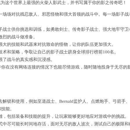
好成为这个世界上最强的火柴人影武士，并书写属于你的影之传奇吧！
一场场对抗残忍敌人、邪恶怪物和强大首领的战斗中。每一场影子战
子战士供你挑选和训练，如勇敢剑士、传奇影子战士、强大地牢守卫
激烈的战斗做准备。
强大的技能和武器来对抗致命的怪物，让你的队伍更加强大。
术和策略，争取让自己的影子战士跻身全球排行榜前100名。
强了战斗的真实感和沉浸感。
ds》允许你在没有网络连接的情况下也能尽情游戏，随时随地投身于无尽的
锁和使用，例如至道战士、Bernald监护人、点燃炮手、弓箭手
和技能。
雄，包括装备和技能的提升，让玩家能够更好地应对游戏中的挑战。
式中尽可能长时间地存活，面对无尽的敌人波次，测试自己的极限和