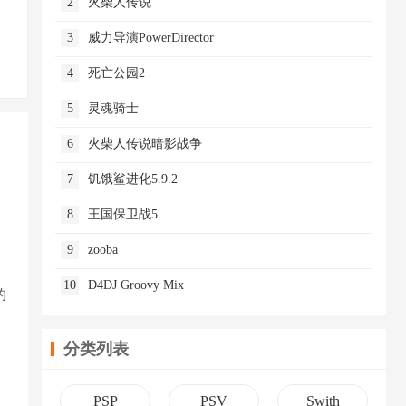
2
火柴人传说
3
威力导演PowerDirector
4
死亡公园2
5
灵魂骑士
6
火柴人传说暗影战争
7
饥饿鲨进化5.9.2
8
王国保卫战5
9
zooba
10
D4DJ Groovy Mix
的
分类列表
PSP
PSV
Swith