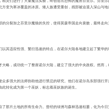
，精灵们进行了大量魔法实验，终创造出恐怖的魔兽芬里尔。芬里尔
北方变为寒冰覆盖的冰原。矮人族遭受重创，残部被迫退入深山与地
部的分裂加之芬里尔魔狼的失控，使得莫森帝国走向衰败，最终走向
们以其适应性强、繁衍迅速的特点，在诺尔大陆各地建立起了繁华的
才大略，成功统一了整座诺尔大陆，建立了强大的中央政权。然而，
使众多强大的法师协助他进行禁忌的研究。他们在诺尔岛东部强行开
由此转化成为第一个巫妖，标志着巫妖族的诞生。
取了那片土地的所有生命力。曾经的绿洲与森林迅速枯萎，化为今日