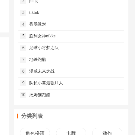
2
pubg
3
tiktok
4
香肠派对
5
胜利女神nikke
6
足球小将梦之队
7
地铁跑酷
8
漫威未来之战
9
队长小翼最强11人
10
汤姆猫跑酷
分类列表
角色扮演
卡牌
动作