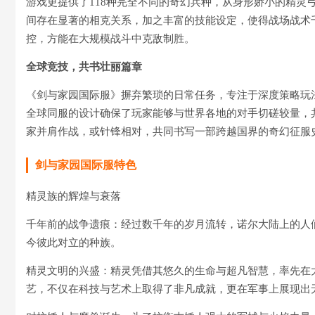
游戏更提供了118种完全不同的奇幻兵种，从身形娇小的精灵
间存在显著的相克关系，加之丰富的技能设定，使得战场战术
控，方能在大规模战斗中克敌制胜。
全球竞技，共书壮丽篇章
《剑与家园国际服》摒弃繁琐的日常任务，专注于深度策略玩
全球同服的设计确保了玩家能够与世界各地的对手切磋较量，
家并肩作战，或针锋相对，共同书写一部跨越国界的奇幻征服
剑与家园国际服特色
精灵族的辉煌与衰落
千年前的战争遗痕：经过数千年的岁月流转，诺尔大陆上的人
今彼此对立的种族。
精灵文明的兴盛：精灵凭借其悠久的生命与超凡智慧，率先在
艺，不仅在科技与艺术上取得了非凡成就，更在军事上展现出