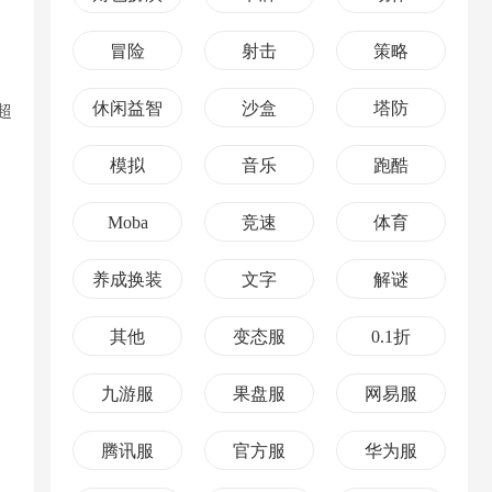
冒险
射击
策略
休闲益智
沙盒
塔防
超
模拟
音乐
跑酷
Moba
竞速
体育
养成换装
文字
解谜
其他
变态服
0.1折
九游服
果盘服
网易服
腾讯服
官方服
华为服