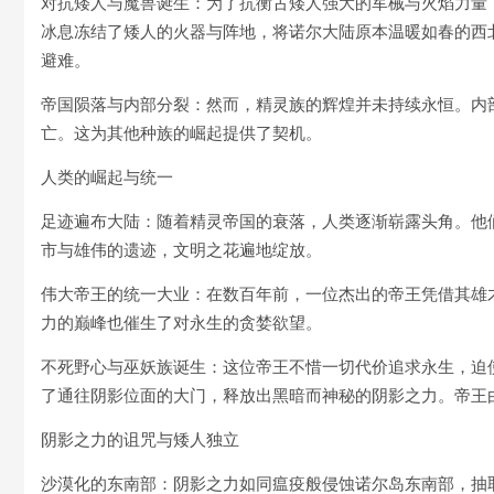
对抗矮人与魔兽诞生：为了抗衡古矮人强大的军械与火焰力量
冰息冻结了矮人的火器与阵地，将诺尔大陆原本温暖如春的西
避难。
帝国陨落与内部分裂：然而，精灵族的辉煌并未持续永恒。内
亡。这为其他种族的崛起提供了契机。
人类的崛起与统一
足迹遍布大陆：随着精灵帝国的衰落，人类逐渐崭露头角。他
市与雄伟的遗迹，文明之花遍地绽放。
伟大帝王的统一大业：在数百年前，一位杰出的帝王凭借其雄
力的巅峰也催生了对永生的贪婪欲望。
不死野心与巫妖族诞生：这位帝王不惜一切代价追求永生，迫
了通往阴影位面的大门，释放出黑暗而神秘的阴影之力。帝王
阴影之力的诅咒与矮人独立
沙漠化的东南部：阴影之力如同瘟疫般侵蚀诺尔岛东南部，抽