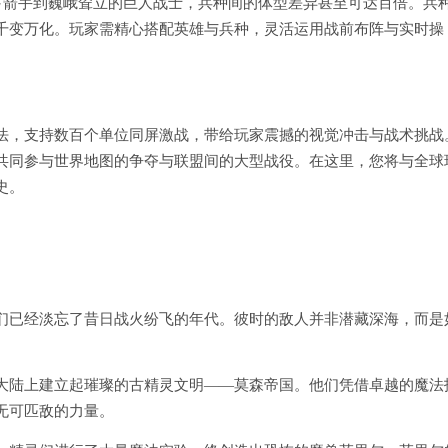
弓箭手到巍峨耸立的巨人战士，兵种间的体型差异甚至可达百倍。兵
千变万化。玩家需精心搭配英雄与兵种，灵活运用战前布阵与实时操
法，支持数百个单位同屏激战，带给玩家震撼的视觉冲击与战术挑战
共同参与世界地图的争夺与联盟间的大型战役。在这里，您将与全球
史。
们已经淡忘了昔日战火纷飞的年代。彼时的敌人并非潜藏深海，而是
大陆上建立起璀璨的古精灵文明——莫森帝国。他们凭借卓越的魔法
无可匹敌的力量。