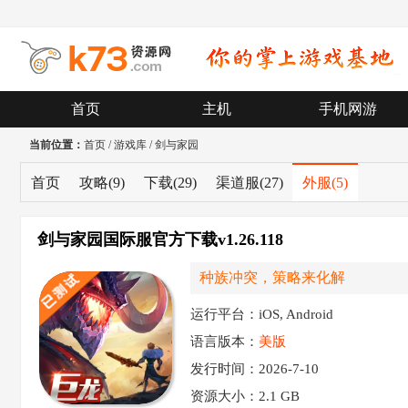
首页
主机
手机网游
当前位置：
首页
/
游戏库
/
剑与家园
首页
攻略
(9)
下载
(29)
渠道服
(27)
外服
(5)
剑与家园国际服官方下载v1.26.118
种族冲突，策略来化解
运行平台：iOS, Android
语言版本：
美版
发行时间：2026-7-10
资源大小：
2.1 GB