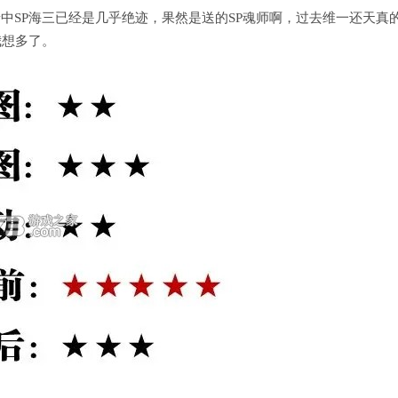
场景中SP海三已经是几乎绝迹，果然是送的SP魂师啊，过去维一还天真
我想多了。