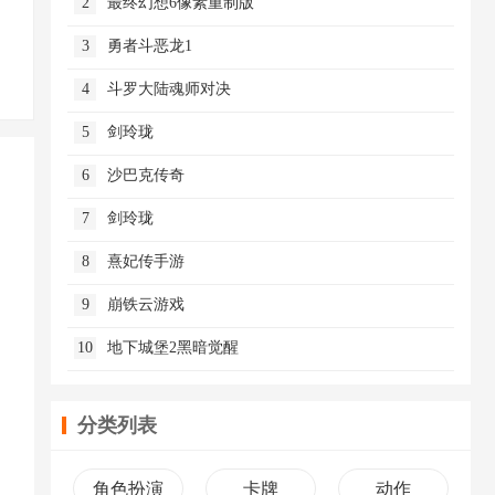
2
最终幻想6像素重制版
3
勇者斗恶龙1
4
斗罗大陆魂师对决
5
剑玲珑
6
沙巴克传奇
7
剑玲珑
8
熹妃传手游
9
崩铁云游戏
10
地下城堡2黑暗觉醒
分类列表
角色扮演
卡牌
动作