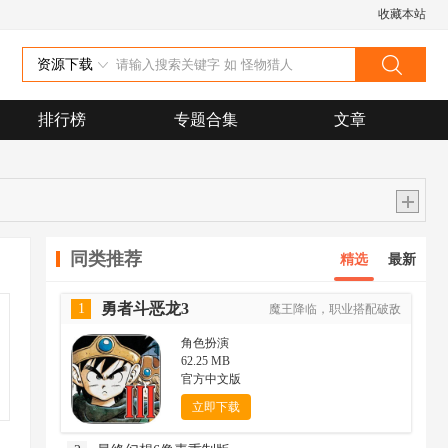
收藏本站
资源下载
排行榜
专题合集
文章
同类推荐
精选
最新
勇者斗恶龙3
1
魔王降临，职业搭配破敌
角色扮演
62.25 MB
官方中文版
立即下载