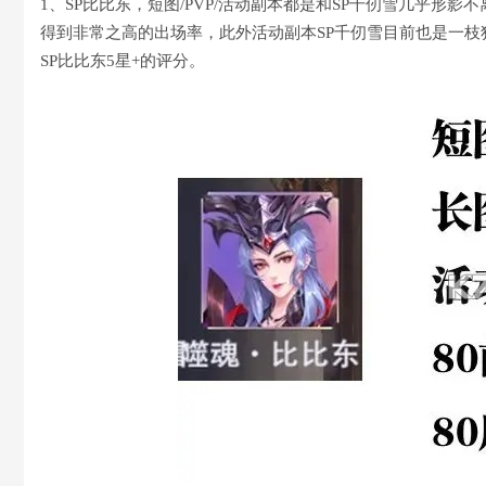
1、SP比比东，短图/PVP/活动副本都是和SP千仞雪几乎形
得到非常之高的出场率，此外活动副本SP千仞雪目前也是一
SP比比东5星+的评分。