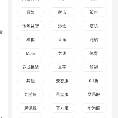
冒险
射击
策略
休闲益智
沙盒
塔防
变
模拟
音乐
跑酷
Moba
竞速
体育
养成换装
文字
解谜
其他
变态服
0.1折
九游服
果盘服
网易服
腾讯服
官方服
华为服