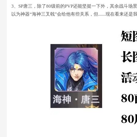
3、SP唐三，除了80级前的PVP还能坚挺一下外，其余战斗
以为神器“海神三叉戟”会给他有些关系，但......现在看来还是