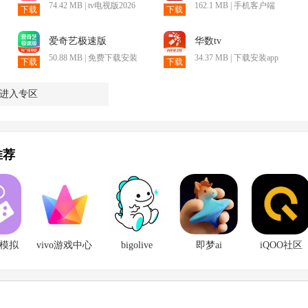
74.42 MB | tv电视版2026
162.1 MB | 手机客户端
下载
下载
爱奇艺极速版
华数tv
50.88 MB | 免费下载安装
34.37 MB | 下载安装app
下载
下载
进入专区
推荐
oy模拟
vivo游戏中心
bigolive
即梦ai
iQOO社区