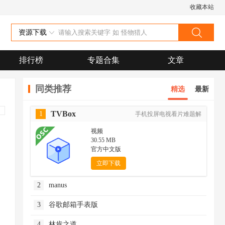
收藏本站
资源下载
排行榜
专题合集
文章
同类推荐
精选
最新
TVBox
1
手机投屏电视看片难题解
视频
30.55 MB
官方中文版
立即下载
2
manus
3
谷歌邮箱手表版
4
林肯之道