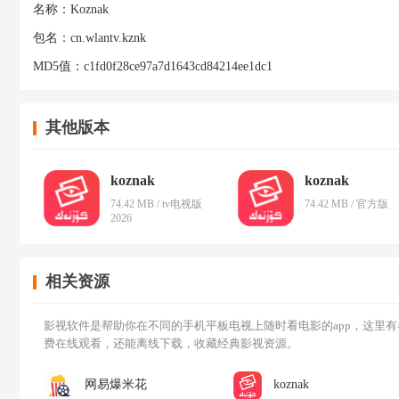
名称：
Koznak
包名：
cn.wlantv.kznk
MD5值：
c1fd0f28ce97a7d1643cd84214ee1dc1
其他版本
koznak
koznak
74.42 MB / tv电视版
74.42 MB / 官方版
2026
相关资源
影视软件是帮助你在不同的手机平板电视上随时看电影的app，这里有
费在线观看，还能离线下载，收藏经典影视资源。
网易爆米花
koznak