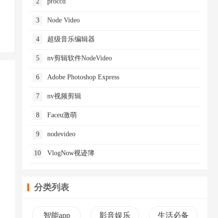
2
proccd
3
Node Video
4
超级音乐编辑器
5
nv剪辑软件NodeVideo
6
Adobe Photoshop Express
7
nv视频剪辑
8
Faceu激萌
9
nodevideo
10
VlogNow视迹簿
分类列表
智能app
影音娱乐
生活必备