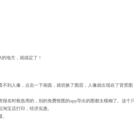
来的地方，就搞定了！
看不到人像，点击一下画面，就切换了图层，人像就出现在了背景图
报名时救急用的，别的免费抠图的app导出的图都太模糊了。这个
后淘宝店打印，经济实惠。
显。