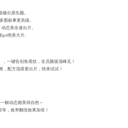
指修出原生颜。
，多图叙事更高级。
效，动态美全速出片。
get绝美大片。
」，一键告别鱼尾纹，全员颜值顶峰见！
清晰，配方混搭更出片，快来试试！
，每一帧动态都美得自然～
大眼等，效率翻倍效果加倍！