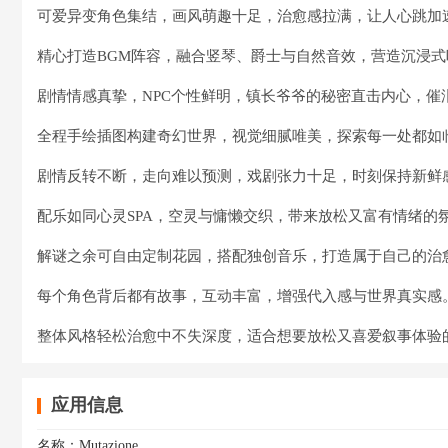
可爱异变角色集结，画风萌趣十足，治愈感拉满，让人心跳加
精心打造BGM阵容，融合竖琴、爵士与自然音效，营造沉浸式
剧情情感真挚，NPC个性鲜明，镇长爷爷的秘密直击内心，催
全程手绘插图构建奇幻世界，视觉细腻唯美，探索每一处都如
剧情反转不断，走向难以预测，戏剧张力十足，时刻保持新鲜
配乐如同心灵SPA，空灵与慵懒交织，带来放松又富有情绪的
解谜之余可自由定制花园，搭配独创音乐，打造属于自己的治
每个角色背后都有故事，互动丰富，增强代入感与世界真实感
整体风格轻松治愈中不失深度，适合想要放松又喜爱叙事体验
应用信息
名称：
Mutazione