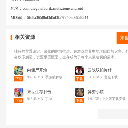
包名：
com.diegutefabrik.mutazione.android
MD5值：
6fd8a3658bd3d5d3fa7f7405a6958544
相关资源
末
独特的背景设定、紧张的剧情推进、在游戏世界中地球因自然灾害、
会秩序崩溃，资源极度匮乏，生存成为了每个人最迫切的需求。
向僵尸开炮
云战双帕弥什
989.37 MB | 手游破解版
61.39 MB | 官服下载
下载
下载
末世生存射击
异变小镇
916.48 MB | 手游
1.91 GB | 中文版下载安装
下载
下载