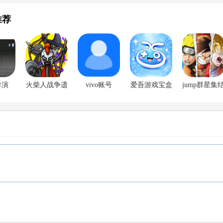
推荐
导演
火柴人战争遗
vivo账号
爱吾游戏宝盒
jump群星集
ector
产3