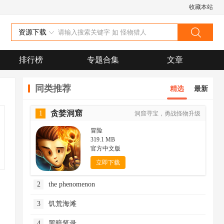
收藏本站
资源下载
排行榜
专题合集
文章
同类推荐
精选
最新
贪婪洞窟
1
洞窟寻宝，勇战怪物升级
冒险
319.1 MB
官方中文版
立即下载
2
the phenomenon
3
饥荒海滩
4
黑暗笔录