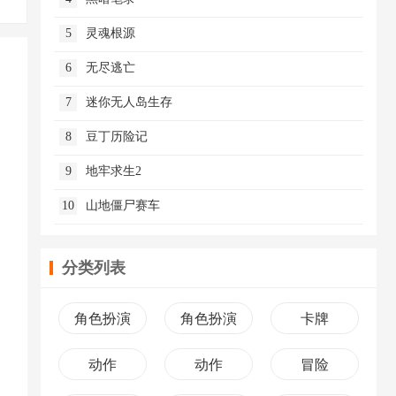
5
灵魂根源
6
无尽逃亡
7
迷你无人岛生存
8
豆丁历险记
9
地牢求生2
10
山地僵尸赛车
分类列表
角色扮演
角色扮演
卡牌
动作
动作
冒险