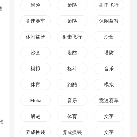
冒险
策略
射击飞行
整
竞速赛车
策略
休闲益智
休闲益智
射击飞行
沙盒
沙盒
塔防
塔防
模拟
格斗
音乐
体育
跑酷
模拟
Moba
音乐
竞速赛车
解谜
体育
文字
物
养成换装
养成换装
文字