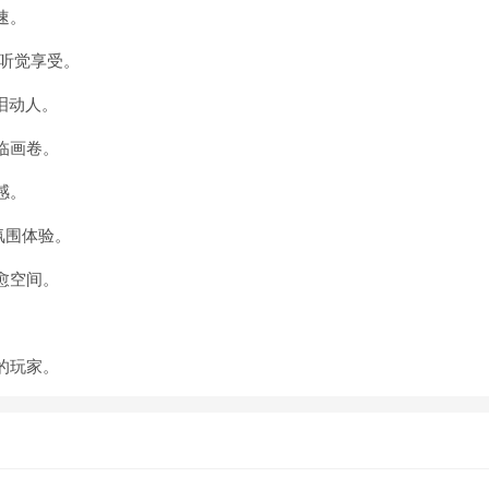
速。
听觉享受。
泪动人。
临画卷。
感。
氛围体验。
愈空间。
。
的玩家。