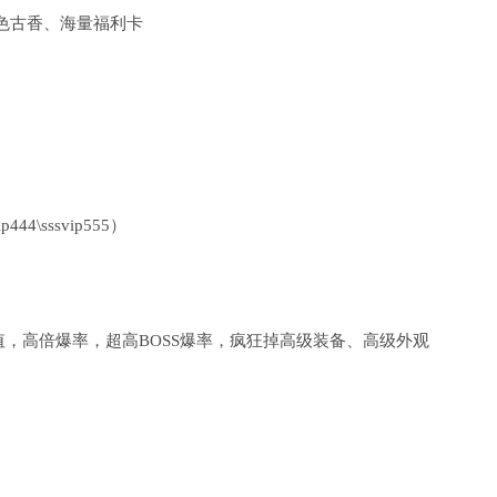
古色古香、海量福利卡
4\sssvip555）
元充值，高倍爆率，超高BOSS爆率，疯狂掉高级装备、高级外观