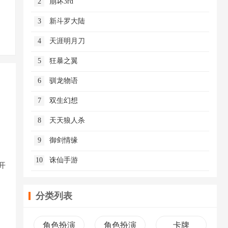
2
崩坏3rd
3
新斗罗大陆
4
天涯明月刀
5
狂暴之翼
6
驯龙物语
7
双生幻想
8
天天狼人杀
9
御剑情缘
10
诛仙手游
开
分类列表
角色扮演
角色扮演
卡牌