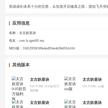
英雄成长体系十分的完善，从筑基开启修真之路，渡劫飞升突
应用信息
名称：
太古妖皇诀
包名：
com.ly.tgmf05.my
MD5值：
55052959f189e4ed954e4d3b693cb1f4
其他版本
太古妖皇诀
太古妖皇诀
659.76 MB / 0.05折百万
659.76 MB / ios版
福利版
太古妖皇诀
太古妖皇诀