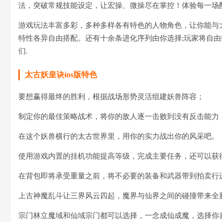
法，突破常规技能设定，让宏操、微操尽在掌控！体验每一场
游戏玩法丰富多彩，多种多样各有特色的人物角色，让你能与
特性各异自由搭配。还有十余条进化序列由你选择;玩家将自
们.
太古妖皇诀ios版特色
要想赢得最终的胜利，根据战场形势灵活组建妖兽阵容；
制定你的最佳策略战术，将你的敌人逐一击败到没有反击能力
在这个妖兽横行的太古世界里，用你的实力战出你的风采吧。
使用游戏内置的挂机功能提高等级，完成主要任务，还可以获
在背包即将承受重量之前，将不必要的装备和武器带到拍卖行
上古神魔乱斗让三界风云四起，魔界与仙界之间的碰撞带来全
宗门林立魔域和仙域宗门都可以选择，一念成仙成魔，选择你