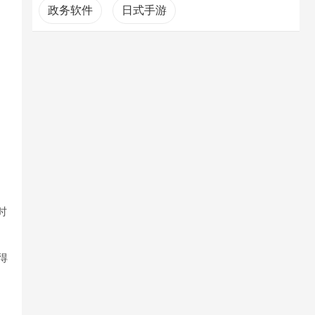
政务软件
日式手游
安卓好用的安全软件
卡车游戏
时
得