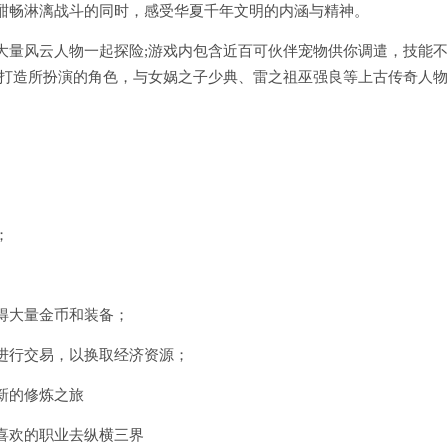
酣畅淋漓战斗的同时，感受华夏千年文明的内涵与精神。
大量风云人物一起探险;游戏内包含近百可伙伴宠物供你调遣，技能
由打造所扮演的角色，与女娲之子少典、雷之祖巫强良等上古传奇人物
；
得大量金币和装备；
进行交易，以换取经济资源；
新的修炼之旅
喜欢的职业去纵横三界