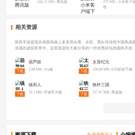
166.25 MB / 腾讯版
479 MB / 小米客户
载
相关资源
国风手游是指在画面风格上多采用水墨、水彩、黑白等传统中国风画
浪漫的虚拟世界中。这里就是给大家分享的一些优秀好玩的国风手游
葫芦娃
太吾纪元
2.08 MB | 小y版
256.04 MB | 0.05折送千抽
下载
下载
大圣版
镇邪人
铁杆三国
33.1 MB | 手游官方版
517.67 MB | 果盘版
下载
下载
资源下载
小编
资源有误？