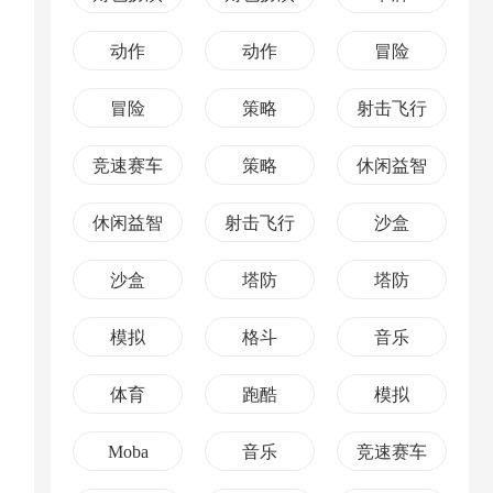
动作
动作
冒险
冒险
策略
射击飞行
竞速赛车
策略
休闲益智
休闲益智
射击飞行
沙盒
沙盒
塔防
塔防
模拟
格斗
音乐
体育
跑酷
模拟
Moba
音乐
竞速赛车