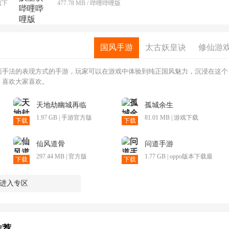
端下
477.78 MB / 哔哩哔哩版
国风手游
太古妖皇诀
修仙游
面手法的表现方式的手游，玩家可以在游戏中体验到纯正国风魅力，沉浸在这个
，喜欢大家喜欢。
天地劫幽城再临
孤城余生
1.97 GB | 手游官方版
81.01 MB | 游戏下载
下载
下载
仙风道骨
问道手游
297.44 MB | 官方版
1.77 GB | oppo版本下载最
下载
下载
新
进入专区
推荐