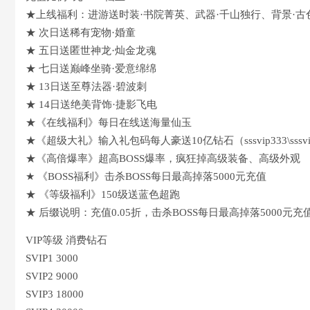
★上线福利：进游送时装·书院菁英、武器·千山独行、背景·
★ 次日送稀有宠物·婚童
★ 五日送匿世神龙·灿金龙魂
★ 七日送巅峰坐骑·爱意绵绵
★ 13日送至尊法器·碧波刺
★ 14日送绝美背饰·捷影飞电
★《在线福利》每日在线送海量仙玉
★《超级大礼》输入礼包码每人豪送10亿钻石（sssvip333\sssvip44
★《高倍爆率》超高BOSS爆率，疯狂掉高级装备、高级外观
★ 《BOSS福利》击杀BOSS每日最高掉落5000元充值
★ 《等级福利》150级送蓝色超跑
★ 后缀说明：充值0.05折，击杀BOSS每日最高掉落5000
VIP等级 消费钻石
SVIP1 3000
SVIP2 9000
SVIP3 18000