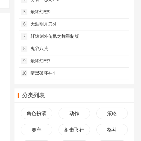
5
最终幻想9
6
天涯明月刀ol
7
轩辕剑外传枫之舞重制版
8
鬼谷八荒
9
最终幻想7
10
暗黑破坏神4
分类列表
角色扮演
动作
策略
赛车
射击飞行
格斗