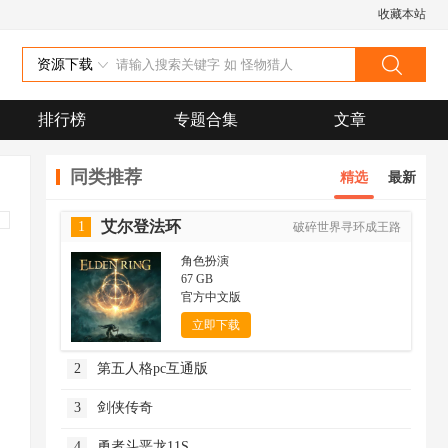
收藏本站
资源下载
排行榜
专题合集
文章
同类推荐
精选
最新
艾尔登法环
1
破碎世界寻环成王路
角色扮演
67 GB
官方中文版
立即下载
2
第五人格pc互通版
3
剑侠传奇
4
勇者斗恶龙11S