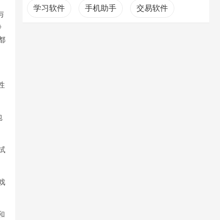
学习软件
手机助手
交易软件
与
》
都
性
包
试
戏
和