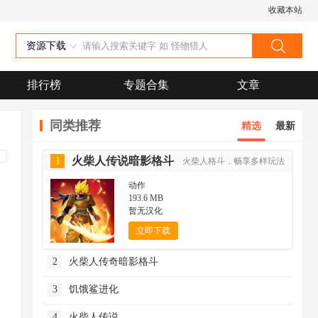
收藏本站
资源下载
排行榜
专题合集
文章
同类推荐
精选
最新
火柴人传说暗影格斗
1
火柴人格斗，畅享多样玩法
动作
193.6 MB
暂无汉化
立即下载
2
火柴人传奇暗影格斗
3
饥饿鲨进化
4
火柴人传说