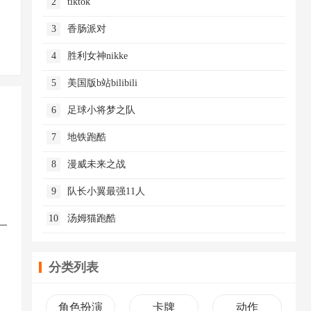
2
tiktok
3
香肠派对
4
胜利女神nikke
5
美国版b站bilibili
6
足球小将梦之队
7
地铁跑酷
8
漫威未来之战
9
队长小翼最强11人
10
汤姆猫跑酷
一
分类列表
角色扮演
卡牌
动作