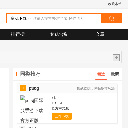
收藏本站
资源下载
排行榜
专题合集
文章
同类推荐
精选
最新
pubg
1
枪战竞技，体验多样玩法
射击
1.37 GB
官方中文版
立即下载