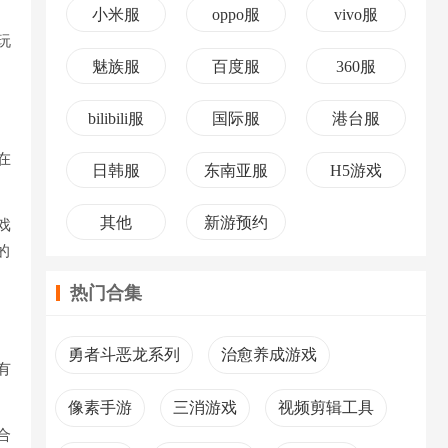
小米服
oppo服
vivo服
玩
魅族服
百度服
360服
bilibili服
国际服
港台服
在
日韩服
东南亚服
H5游戏
其他
新游预约
戏
的
热门合集
勇者斗恶龙系列
治愈养成游戏
有
像素手游
三消游戏
视频剪辑工具
合