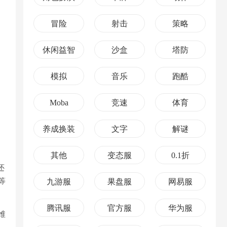
冒险
射击
策略
休闲益智
沙盒
塔防
模拟
音乐
跑酷
Moba
竞速
体育
养成换装
文字
解谜
其他
变态服
0.1折
还
等
九游服
果盘服
网易服
腾讯服
官方服
华为服
维