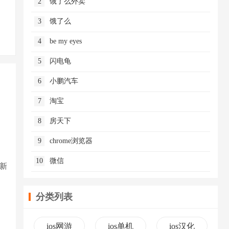
2
饿了么外卖
3
饿了么
4
be my eyes
5
闪电龟
6
小鹏汽车
7
淘宝
8
房天下
9
chrome浏览器
10
微信
新
分类列表
ios网游
ios单机
ios汉化