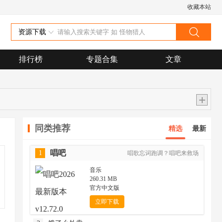
收藏本站
资源下载
排行榜
专题合集
文章
同类推荐
精选
最新
唱吧
1
唱歌忘词跑调？唱吧来救场
音乐
260.31 MB
官方中文版
立即下载