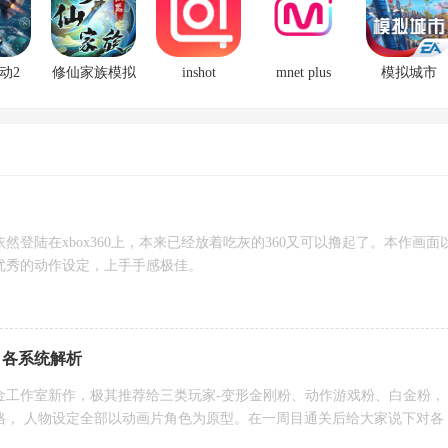
动2
修仙家族模拟
inshot
mnet plus
模拟城市
器
然登陆在xbox360上，本来已经放着吃灰的360又可以撸起了。本作画面
优秀的动作设定，上手手感极佳。
 各系统解析
金工作室新作，极其推荐给三类玩家-变形金刚粉、动作游戏粉、白金粉，
格， 人物设定全部以动画片角色为原型。在一周目通关后给大家说下对各