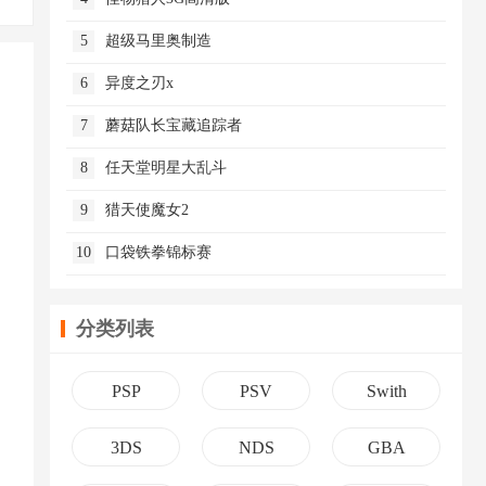
5
超级马里奥制造
6
异度之刃x
7
蘑菇队长宝藏追踪者
8
任天堂明星大乱斗
9
猎天使魔女2
10
口袋铁拳锦标赛
分类列表
PSP
PSV
Swith
3DS
NDS
GBA