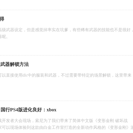
得
高级武器设定，但是感觉掉率实在坑爹，有些稀有武器的技能也不是很好
器呢。
装武器解锁方法
以直接使用dlc中的服装和武器，不过需要带特定的场景解锁，这里带来
国行PS4版进化良好：xbox
游戏开发者大会现场，索尼为了我们带来了简体中文版《变形金刚 破坏战
家可以现场体验到这款由白金工作室打造的全新动作风格的《变形金刚》