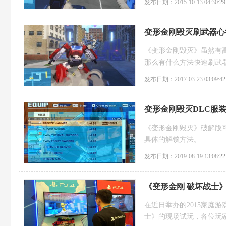
发布日期：2015-10-13 04:30:29
变形金刚毁灭刷武器心
《变形金刚毁灭》虽然有
那么有什么方法快速刷武
发布日期：2017-03-23 03:09:42
变形金刚毁灭DLC服
《变形金刚毁灭》破解版可
具体的解锁方法。
发布日期：2019-08-19 13:08:22
《变形金刚 破坏战士》
one版可能有
在近日举办的2015家庭
士》的现场试玩，各位玩