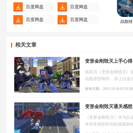
百度网盘
百度网盘
百度网盘
百度网盘
战舰移
百度网盘
百度网盘
相关文章
变形金刚毁灭上手心得
很高兴《变形金刚毁灭》依
动画原型制作，加上白金
发布日期：2015-10-10 05:53:38
变形金刚毁灭通关感想
《变形金刚毁灭》作为白
本作采用的怀旧的画面风
系统的感想。