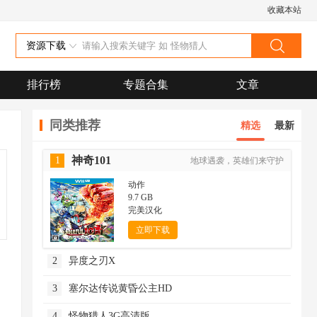
收藏本站
资源下载
排行榜
专题合集
文章
同类推荐
精选
最新
神奇101
1
地球遇袭，英雄们来守护
动作
9.7 GB
完美汉化
立即下载
2
异度之刃X
3
塞尔达传说黄昏公主HD
4
怪物猎人3G高清版