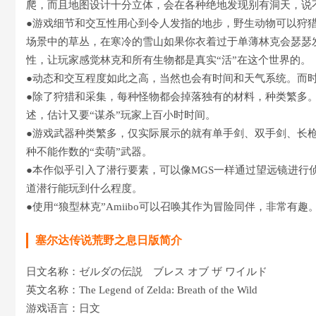
爬，而且地图设计十分立体，会在各种绝地发现别有洞天，说
●游戏细节和交互性用心到令人发指的地步，野生动物可以狩
场景中的草丛，在寒冷的雪山如果你衣着过于单薄林克会瑟瑟
性，让玩家感觉林克和所有生物都是真实“活”在这个世界的
●动态和交互程度如此之高，当然也会有时间和天气系统。而
●除了狩猎和采集，每种怪物都会掉落独有的材料，种类繁多
述，估计又要“谋杀”玩家上百小时时间。
●游戏武器种类繁多，仅实际展示的就有单手剑、双手剑、长
种不能作数的“卖萌”武器。
●本作似乎引入了潜行要素，可以像MGS一样通过望远镜进行
道潜行能玩到什么程度。
●使用“狼型林克”Amiibo可以召唤其作为冒险同伴，非常有趣
塞尔达传说荒野之息日版简介
日文名称：ゼルダの伝説 ブレス オブ ザ ワイルド
英文名称：The Legend of Zelda: Breath of the Wild
游戏语言：日文