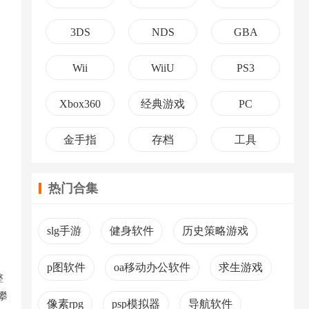
3DS
NDS
GBA
Wii
WiiU
PS3
Xbox360
经典游戏
PC
金手指
存档
工具
热门合集
、
slg手游
健身软件
历史策略游戏
p图软件
oa移动办公软件
求生游戏
整
攀
像素rpg
psp模拟器
导航软件