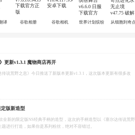
翻译
谷歌相册
谷歌相机
世界计划缤纷
从细胞到奇
舞台
进化永无止
新v1.3.1 魔物商店再开
传说荒野之息》今日推送了新版本更新v1.3.1，这次版本更新有很多改
：
限定版新造型
了两款全新的限定版NS经典手柄的造型，这次的手柄造型以《塞尔达传说荒野
主题进行打造，如果你是系列粉丝，绝对不容错过。