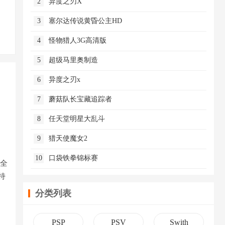
2
异度之刃X
3
塞尔达传说黄昏公主HD
4
怪物猎人3G高清版
5
超级马里奥制造
6
异度之刃x
7
蘑菇队长宝藏追踪者
8
任天堂明星大乱斗
9
猎天使魔女2
10
口袋铁拳锦标赛
有全
持
分类列表
PSP
PSV
Swith