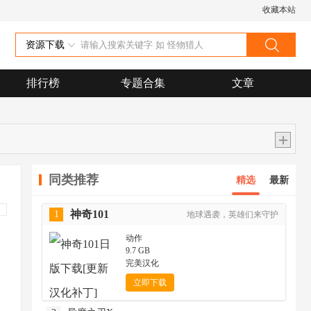
收藏本站
资源下载
排行榜
专题合集
文章
同类推荐
精选
最新
神奇101
1
地球遇袭，英雄们来守护
动作
9.7 GB
完美汉化
立即下载