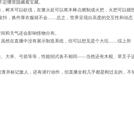
不定哪里隐藏着宝藏。
猎，树木可以砍伐，在篝火处可以将木棒点燃制成火把，火把可以烧
发抖，换件厚衣服就不会……总之，世界呈现出高度的交互性和动态
。
时间和天气还会影响怪物分布。
。虽然在直播中没有展示制造系统，但可以想见是个大坑……综上所
枪、大斧、弓箭等等，性能招式各不相同——当然还有木棍、草叉子
侦查并标记敌人，还有潜行动作，但直播全程几乎都是刚过去的，不
。