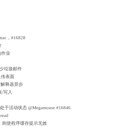
ac，#16828
2
 的作业
低以减少垃圾邮件
新上传表面
式与解释器异步
读取/写入
动状态 @Megamouse #16846
read
段程序，则使程序缓存提示无效