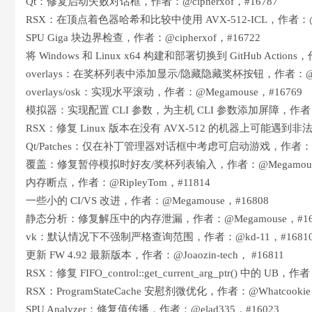
Qt：修复启动失败对话框，作者：@cipherxof，#16787
RSX：在顶点着色器哈希和比较中使用 AVX-512-ICL，作者：@Wha
SPU Giga 块边界检查，作者：@cipherxof，#16722
将 Windows 和 Linux x64 构建和部署切换到 GitHub Actions
overlays：在奖杯列表中添加显示/隐藏隐藏奖杯按钮，作者：@Meg
overlays/osk：实现水平滚动，作者：@Megamouse，#16769
模拟器：实现配置 CLI 参数，为主机 CLI 参数添加屏障，作者：@e
RSX：修复 Linux 版本在没有 AVX-512 的机器上可能遇到非法
Qt/Patches：仅在补丁管理器对话框中考虑可启动游戏，作者：@Me
覆盖：修复暂停模拟时好友/奖杯列表输入，作者：@Megamouse
内存断点，作者：@RipleyTom，#11814
一些小的 CI/VS 改进，作者：@Megamouse，#16808
静态分析：修复解压中的内存泄漏，作者：@Megamouse，#16
vk：默认情况下不强制严格查询范围，作者：@kd-11，#1681
更新 FW 4.92 最新版本，作者：@Joaozin-tech， #16811
RSX：修复 FIFO_control::get_current_arg_ptr() 中的 UB，作
RSX：ProgramStateCache 安慰剂微优化，作者：@Whatcookie
SPU Analyzer：修复值传播，作者：@elad335，#16023