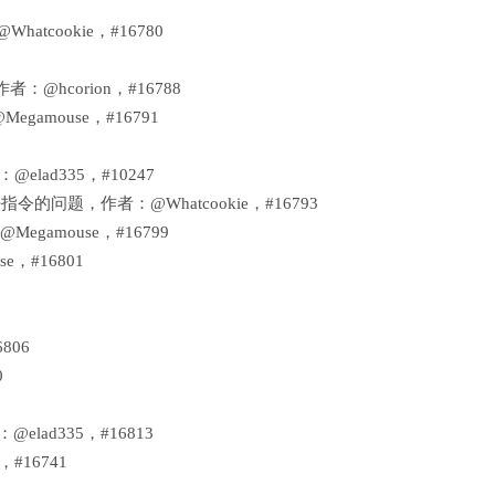
tcookie，#16780
，作者：@hcorion，#16788
amouse，#16791
lad335，#10247
指令的问题，作者：@Whatcookie，#16793
gamouse，#16799
，#16801
806
0
者：@elad335，#16813
，#16741