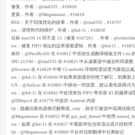
修复，作者：@elad335，#16820
更新，作者：@Megamouse，#16610
RSX：关于四项优化的故事，作者：@elad335，#16797
rsx：清理和代码维护，作者：@kd-11，#16830
目标 macOS 14 而不是 13（修复 #16726），作者：@schm1dtm
rsx：修复 FIFO 地址的边界搜索逻辑，作者：@kd-11， #1683
操作：@FlexBy420 在 #16812 中添加生成翻译模板文件 (.ts)
SPU LLVM：@elad335 在 #16825 中从减量器中减去时间基数
@hcorion 在 #16829 中将 CI msbuild 详细程度设置为最
rsx：@kd-11 在 #16836 中如果表面缓存拒绝了解它，则重
UX：@AniLeo 在 #16805 中移动一些设置，默认着色器模
rsx：@kd-11 在 #16842 中处理来自 FIFO 寄存器 IO 的越界
@DHrpcs3 在 #16779 中提供 Android 内容
Qt：隐藏旧着色器模式解释器_only，除非它被选中或调试模式处于活
@Megamouse 在 #16852 中在 gui_pad_thread 中使用 named_th
rsx：如果 @kd-11 在 #16857 中重新评估当前顶点或片
Qt：@Megamouse 在 #16860 中从对话框翻译中分离标记