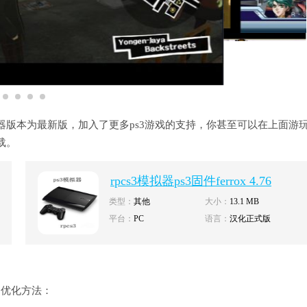
模拟器版本为最新版，加入了更多ps3游戏的支持，你甚至可以在上面游
载。
rpcs3模拟器ps3固件ferrox 4.76
cfw（cex） v1.00 下载【解密文件
类型：
其他
大小：
13.1 MB
elf格式】
平台：
PC
语言：
汉化正式版
和优化方法：